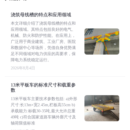
浇筑母线槽的特点和应用领域
本文详细介绍了浇筑母线槽的特点和
应用领域。其特点包括良好的电气、
机械、防火和防护性能。在应用上，
广泛用于商业建筑、工业厂房、医院
和数据中心等场所，凭借自身优势满
足不同领域对电力供应的高要求，保
障电力系统稳定运行。
2026年8月4日
13米平板车的标准尺寸和载重参
数
13米平板车主要技术参数包括: a)外形
尺寸:长13m×宽2.45m,栏板高55cm b)
承载能力:标载30-35吨,最大允许总重
49吨 c)符合国家道路车辆外廓尺寸及
轴荷限值标准