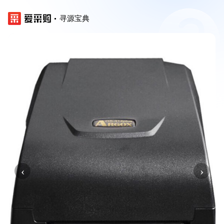
寻源宝典
‹
›