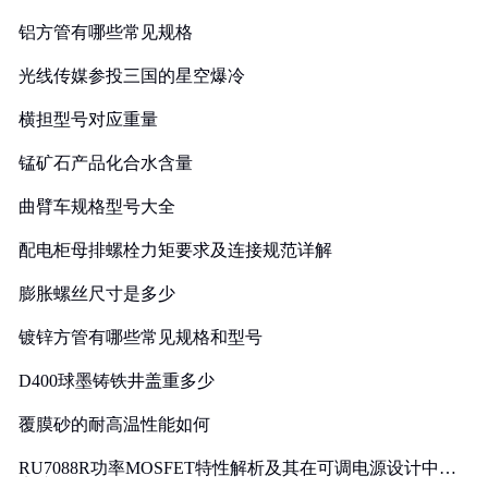
铝方管有哪些常见规格
光线传媒参投三国的星空爆冷
横担型号对应重量
锰矿石产品化合水含量
曲臂车规格型号大全
配电柜母排螺栓力矩要求及连接规范详解
膨胀螺丝尺寸是多少
镀锌方管有哪些常见规格和型号
D400球墨铸铁井盖重多少
覆膜砂的耐高温性能如何
RU7088R功率MOSFET特性解析及其在可调电源设计中的
实践