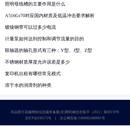
照明母线槽的主要作用是什么
A516Gr70对应国内材质及低温冲击要求解析
镀镍钢带可以过多少电流
计量泵如何达到控制和调节流量的目的
联轴器的轴孔形式有三种：Y型、J型、Z型
不锈钢材质厚度允许误差是多少
复印机出租有哪些常见模式
溶于水的润滑剂的种类
药品医疗器械网络信息服务备案(京)网药械信息备字（2021）第00159号
京ICP证030173号
京公网安备11000002000001号