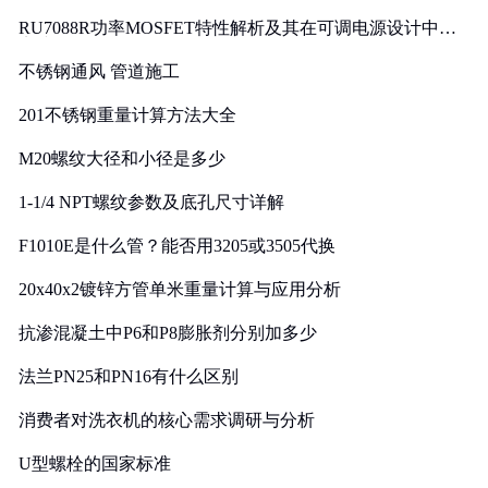
RU7088R功率MOSFET特性解析及其在可调电源设计中的
实践
不锈钢通风 管道施工
201不锈钢重量计算方法大全
M20螺纹大径和小径是多少
1-1/4 NPT螺纹参数及底孔尺寸详解
F1010E是什么管？能否用3205或3505代换
20x40x2镀锌方管单米重量计算与应用分析
抗渗混凝土中P6和P8膨胀剂分别加多少
法兰PN25和PN16有什么区别
消费者对洗衣机的核心需求调研与分析
U型螺栓的国家标准