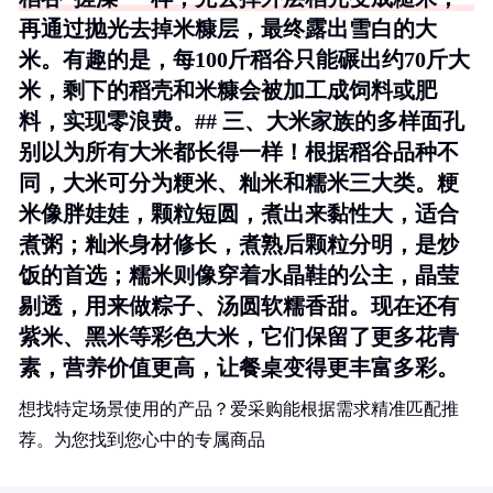
再通过抛光去掉米糠层，最终露出雪白的大
米。有趣的是，每100斤稻谷只能碾出约70斤大
米，剩下的稻壳和米糠会被加工成饲料或肥
料，实现零浪费。## 三、大米家族的多样面孔
别以为所有大米都长得一样！根据稻谷品种不
同，大米可分为粳米、籼米和糯米三大类。粳
米像胖娃娃，颗粒短圆，煮出来黏性大，适合
煮粥；籼米身材修长，煮熟后颗粒分明，是炒
饭的首选；糯米则像穿着水晶鞋的公主，晶莹
剔透，用来做粽子、汤圆软糯香甜。现在还有
紫米、黑米等彩色大米，它们保留了更多花青
素，营养价值更高，让餐桌变得更丰富多彩。
想找特定场景使用的产品？爱采购能根据需求精准匹配推
荐。为您找到您心中的专属商品