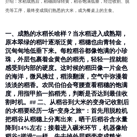
介绍：
水稻成熟后，稻穗由绿转黄，稻谷饱满低垂，经过收割、脱
壳等工序，最终变成我们熟悉的大米，成为餐桌上的主食。
一、成熟的水稻长啥样？当水稻进入成熟期，
原本翠绿的稻叶逐渐泛黄，稻穗也由青转金，
沉甸甸地低垂下来。每粒稻谷都像饱满的小珍
珠，外层包裹着金黄色的稻壳，轻轻一捏就能
感受到内部的硬度。这时候的稻田像一片金色
的海洋，微风拂过，稻浪翻滚，空气中弥漫着
淡淡的稻香。农民伯伯会弯腰查看稻穗的饱满
度，用指甲掐一掐稻壳，判断是否达到最佳收
割时机。## 二、从稻谷到大米的变身记收割后
的水稻要经历一场“变身之旅”：首先用脱粒机
把稻谷从稻穗上分离出来，晒干后稻谷含水量
降到14%左右；接着进入碾米环节，机器像给
稻谷“搓澡”一样，先去掉外层稻壳变成糙米，