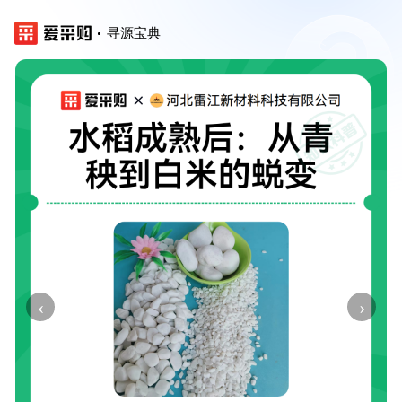
寻源宝典
‹
›