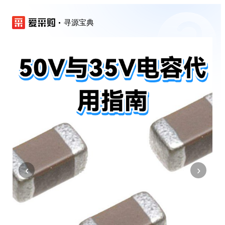
寻源宝典
‹
›