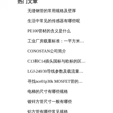
热门文章
无缝钢管的常用规格及壁厚
生活中常见的传感器有哪些呢
PE100管材的含义是什么
工业厂房载重标准：一平方米能
承受多少公斤
CONOSTAN公司简介
C13和C14插头国标与欧标的区别
及其标准解析
LGJ-240/30导线参数及载流量解
析
寻找nce01p30k MOSFET管的合
适替代型号
电梯的尺寸有哪些规格
镀锌方管尺寸一般有哪些
铝方管有哪些常见规格