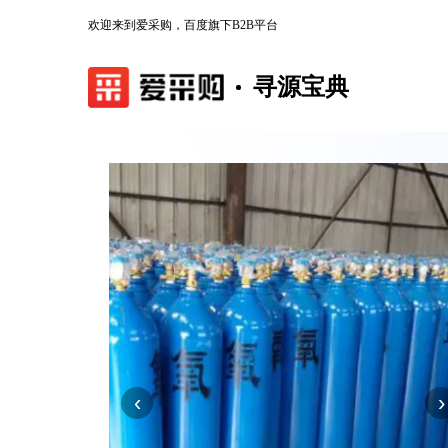
欢迎来到爱采购，百度旗下B2B平台
寻源宝典
‹
›