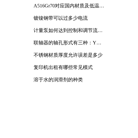
A516Gr70对应国内材质及低温冲
击要求解析
镀镍钢带可以过多少电流
计量泵如何达到控制和调节流量
的目的
联轴器的轴孔形式有三种：Y
型、J型、Z型
不锈钢材质厚度允许误差是多少
复印机出租有哪些常见模式
溶于水的润滑剂的种类