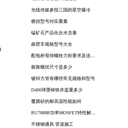
光线传媒参投三国的星空爆冷
横担型号对应重量
锰矿石产品化合水含量
曲臂车规格型号大全
做
配电柜母排螺栓力矩要求及连接
规范详解
膨胀螺丝尺寸是多少
镀锌方管有哪些常见规格和型号
D400球墨铸铁井盖重多少
覆膜砂的耐高温性能如何
RU7088R功率MOSFET特性解析
及其在可调电源设计中的实践
不锈钢通风 管道施工