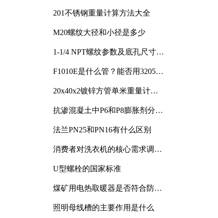
201不锈钢重量计算方法大全
M20螺纹大径和小径是多少
1-1/4 NPT螺纹参数及底孔尺寸详
解
F1010E是什么管？能否用3205或
3505代换
20x40x2镀锌方管单米重量计算
与应用分析
抗渗混凝土中P6和P8膨胀剂分别
加多少
法兰PN25和PN16有什么区别
消费者对洗衣机的核心需求调研
与分析
U型螺栓的国家标准
煤矿用电热取暖器是否符合防爆
电气设备标准
照明母线槽的主要作用是什么