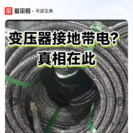
寻源宝典
‹
›