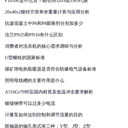
F1010E是什么管？能否用3205或3505代换
20x40x2镀锌方管单米重量计算与应用分析
抗渗混凝土中P6和P8膨胀剂分别加多少
法兰PN25和PN16有什么区别
消费者对洗衣机的核心需求调研与分析
U型螺栓的国家标准
煤矿用电热取暖器是否符合防爆电气设备标准
照明母线槽的主要作用是什么
A516Gr70对应国内材质及低温冲击要求解析
镀镍钢带可以过多少电流
计量泵如何达到控制和调节流量的目的
联轴器的轴孔形式有三种：Y型、J型、Z型