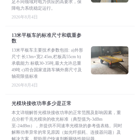
足不同领域对电力供应的高要求，保
障电力系统稳定运行。
2026年8月4日
13米平板车的标准尺寸和载重参
数
13米平板车主要技术参数包括: a)外形
尺寸:长13m×宽2.45m,栏板高55cm b)
承载能力:标载30-35吨,最大允许总重
49吨 c)符合国家道路车辆外廓尺寸及
轴荷限值标准
2026年8月4日
光模块接收功率多少是正常
本文详细解答光模块接收功率的正常范围及影响因素，重
点分析千兆光模块的收光标准（典型值为-3dBm
至-24dBm），并提供不同速率光模块的参考值表格。同时
解释功率异常的常见原因（如光纤损耗、连接器问题）及
解决方案，帮助用户快速判断网络性能问题。