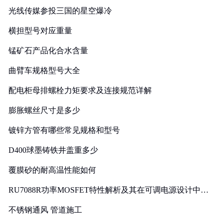
光线传媒参投三国的星空爆冷
横担型号对应重量
锰矿石产品化合水含量
曲臂车规格型号大全
配电柜母排螺栓力矩要求及连接规范详解
膨胀螺丝尺寸是多少
镀锌方管有哪些常见规格和型号
D400球墨铸铁井盖重多少
覆膜砂的耐高温性能如何
RU7088R功率MOSFET特性解析及其在可调电源设计中的
实践
不锈钢通风 管道施工