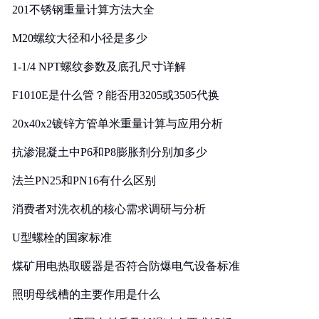
201不锈钢重量计算方法大全
M20螺纹大径和小径是多少
1-1/4 NPT螺纹参数及底孔尺寸详解
F1010E是什么管？能否用3205或3505代换
20x40x2镀锌方管单米重量计算与应用分析
抗渗混凝土中P6和P8膨胀剂分别加多少
法兰PN25和PN16有什么区别
消费者对洗衣机的核心需求调研与分析
U型螺栓的国家标准
煤矿用电热取暖器是否符合防爆电气设备标准
照明母线槽的主要作用是什么