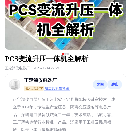
PCS变流升压一体机全解析
正定鸿仪电器厂
·
2026-03-14 22:59:55
正定鸿仪电器厂
咨询
进店
法人:栗永学
通过真实性核验
正定鸿仪电器厂位于河北省正定县曲阳桥乡韩家楼村，成
立于2004年，专注生产变压器、隔离变压设备等电器产
品，深耕电力设备领域近二十年，技术成熟，品质可靠。
工厂严格遵循行业标准，产品广泛应用于工业及民用领
域，以专业实力赢得市场信赖。