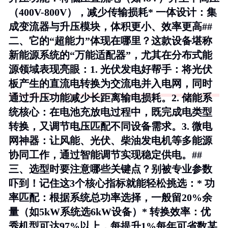
（400V-800V），减少传输损耗*
一体设计
：集
成变流器与升压模块，体积更小、效率更高##
二、它的“超能力”体现在哪里？这款设备堪称
新能源系统的“万能适配器”，尤其在分布式能
源领域表现亮眼：1.
光伏发电好帮手
：将光伏
板产生的直流电转换为交流电并入电网，同时
通过升压功能减少长距离输电损耗。2.
储能系
统核心
：在电池充放电过程中，既完成电类型
转换，又调节电压匹配不同设备需求。3.
微电
网神器
：让风能、光伏、柴油发电机等多能源
协同工作，通过智能调节实现稳定供电。##
三、选型时要注意哪些关键点？别被专业参数
吓到！记住这3个核心指标就能轻松挑选：*
功
率匹配
：根据系统总功率选择，一般留20%余
量（如5kW系统选6kW设备）*
转换效率
：优
秀机型可达97%以上，每提升1%每年可省数某