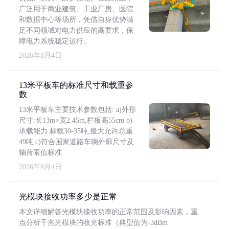
广泛用于商业建筑、工业厂房、医院
和数据中心等场所，凭借自身优势满
足不同领域对电力供应的高要求，保
障电力系统稳定运行。
2026年8月4日
13米平板车的标准尺寸和载重参
数
13米平板车主要技术参数包括: a)外形
尺寸:长13m×宽2.45m,栏板高55cm b)
承载能力:标载30-35吨,最大允许总重
49吨 c)符合国家道路车辆外廓尺寸及
轴荷限值标准
2026年8月4日
光模块接收功率多少是正常
本文详细解答光模块接收功率的正常范围及影响因素，重
点分析千兆光模块的收光标准（典型值为-3dBm