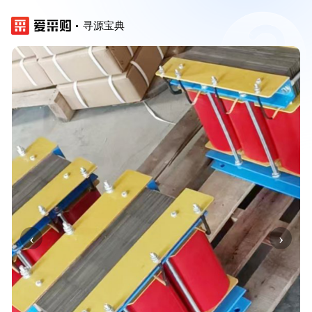
寻源宝典
‹
›