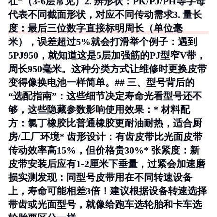
壮”（3-6层常见）2.
辨形状
：PK/PJ/PH等字母
代表不同截面形状，对应不同传动需求3.
量长
度
：最后三位数字直接标明周长（单位毫
米），误差超过5%就会打滑举个例子：遇到
5PJ950，就知道这是5层加强筋的PJ型窄V带，
周长950毫米。这种分类方式让维修时更换皮带
变得像换电池一样简单。## 三、型号背后的
“选配指南”：这些细节决定寿命光看型号还不
够，这些隐藏参数影响使用效果：*
材料配
方
：氯丁橡胶比普通橡胶更耐油耐热，适合厨
房/工厂环境*
齿形设计
：有齿皮带比光面皮带
传动效率高15%，但价格贵30%*
张紧度
：新
皮带安装后应有1-2厘米下垂量，过紧会加速磨
损实测发现：同型号皮带用在不同转速设备
上，寿命可能相差3倍！建议根据设备转速选择
带齿或光面型号，就像给跑车选轮胎和卡车选