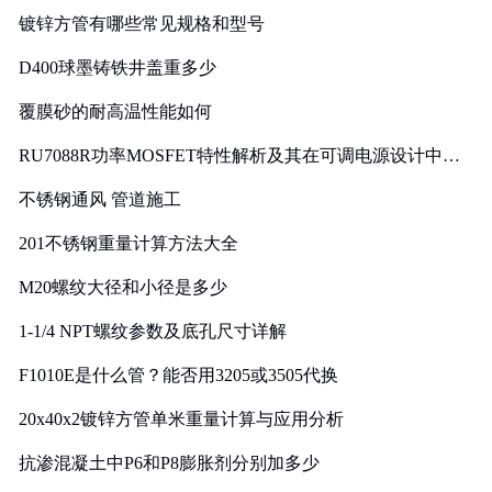
镀锌方管有哪些常见规格和型号
D400球墨铸铁井盖重多少
覆膜砂的耐高温性能如何
RU7088R功率MOSFET特性解析及其在可调电源设计中的
实践
不锈钢通风 管道施工
201不锈钢重量计算方法大全
M20螺纹大径和小径是多少
1-1/4 NPT螺纹参数及底孔尺寸详解
F1010E是什么管？能否用3205或3505代换
20x40x2镀锌方管单米重量计算与应用分析
抗渗混凝土中P6和P8膨胀剂分别加多少