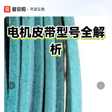
寻源宝典
‹
›