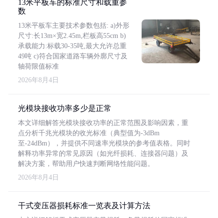
13米平板车的标准尺寸和载重参
数
13米平板车主要技术参数包括: a)外形
尺寸:长13m×宽2.45m,栏板高55cm b)
承载能力:标载30-35吨,最大允许总重
49吨 c)符合国家道路车辆外廓尺寸及
轴荷限值标准
2026年8月4日
光模块接收功率多少是正常
本文详细解答光模块接收功率的正常范围及影响因素，重
点分析千兆光模块的收光标准（典型值为-3dBm
至-24dBm），并提供不同速率光模块的参考值表格。同时
解释功率异常的常见原因（如光纤损耗、连接器问题）及
解决方案，帮助用户快速判断网络性能问题。
2026年8月4日
干式变压器损耗标准一览表及计算方法