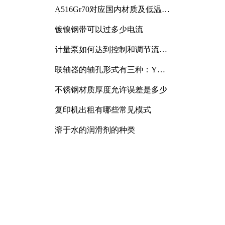
A516Gr70对应国内材质及低温冲
击要求解析
镀镍钢带可以过多少电流
计量泵如何达到控制和调节流量
的目的
联轴器的轴孔形式有三种：Y
型、J型、Z型
不锈钢材质厚度允许误差是多少
复印机出租有哪些常见模式
溶于水的润滑剂的种类