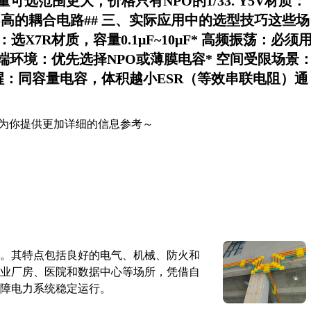
容量可选范围更大，价格只有NPO的1/33.
Y5V材质
：
高的耦合电路## 三、实际应用中的选型技巧这些场
X7R材质，容量0.1μF~10μF* 高频振荡：必须
 温度极端环境：优先选择NPO或薄膜电容* 空间受限场景
特别提醒：同容量电容，体积越小ESR（等效串联电阻）通
为你提供更加详细的信息参考～
。其特点包括良好的电气、机械、防火和
业厂房、医院和数据中心等场所，凭借自
障电力系统稳定运行。