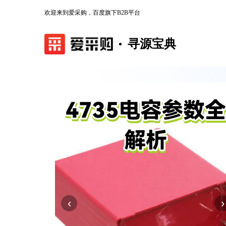
欢迎来到爱采购，百度旗下B2B平台
寻源宝典
‹
›