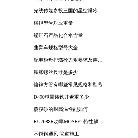
光线传媒参投三国的星空爆冷
用
横担型号对应重量
：
锰矿石产品化合水含量
曲臂车规格型号大全
配电柜母排螺栓力矩要求及连接
规范详解
膨胀螺丝尺寸是多少
镀锌方管有哪些常见规格和型号
D400球墨铸铁井盖重多少
覆膜砂的耐高温性能如何
RU7088R功率MOSFET特性解析
及其在可调电源设计中的实践
不锈钢通风 管道施工