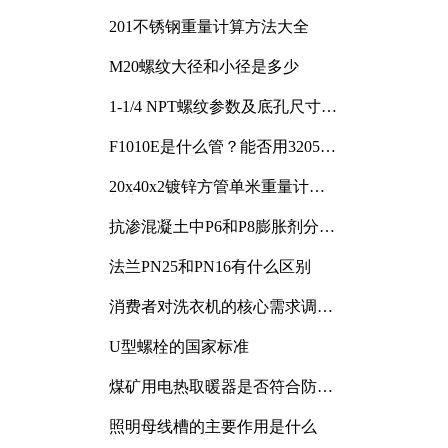
201不锈钢重量计算方法大全
M20螺纹大径和小径是多少
1-1/4 NPT螺纹参数及底孔尺寸详
解
F1010E是什么管？能否用3205或
3505代换
20x40x2镀锌方管单米重量计算
与应用分析
抗渗混凝土中P6和P8膨胀剂分别
加多少
法兰PN25和PN16有什么区别
消费者对洗衣机的核心需求调研
与分析
U型螺栓的国家标准
煤矿用电热取暖器是否符合防爆
电气设备标准
照明母线槽的主要作用是什么