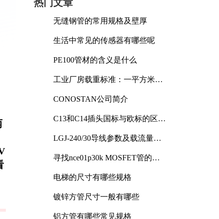
热门文章
无缝钢管的常用规格及壁厚
生活中常见的传感器有哪些呢
PE100管材的含义是什么
工业厂房载重标准：一平方米能
承受多少公斤
CONOSTAN公司简介
C13和C14插头国标与欧标的区别
两
及其标准解析
LGJ-240/30导线参数及载流量解
析
V
寻找nce01p30k MOSFET管的合
看
适替代型号
电梯的尺寸有哪些规格
镀锌方管尺寸一般有哪些
铝方管有哪些常见规格