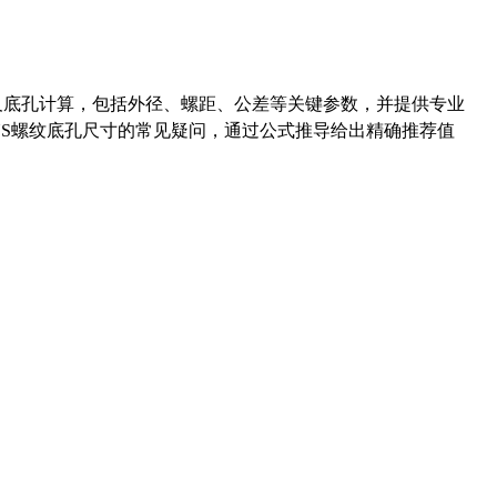
准尺寸及底孔计算，包括外径、螺距、公差等关键参数，并提供专业
-36UNS螺纹底孔尺寸的常见疑问，通过公式推导给出精确推荐值
药品医疗器械网络信息服务备案(京)网药械信息备字（2021）第00159号