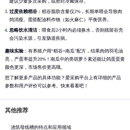
建议少量多次采购，或密封冷藏保存。
过度依赖稻谷
：稻谷脂肪含量仅2%，长期单喂会导致肉
鸽消瘦。需搭配油料作物（如火麻仁）平衡营养。
忽略饮水清洁
：喂食后2小时内必须换水，否则残留谷壳
会污染水源，引发肠道疾病。
趣味实验
：有养殖户用“稻谷+南瓜”配方，结果肉鸽羽毛油
亮，产蛋率提升20%！南瓜中的类胡萝卜素还能让鸽蛋蛋黄
颜色更深，市场售价更高哦。
想了解更多产品的具体功能？爱采购平台上有详细的产品
参数和用户评价可以参考。快来看看吧！
其他推荐
浇筑母线槽的特点和应用领域