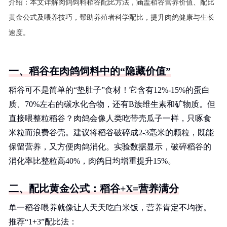
介绍：
本文详解肉鸽饲料稻谷配比方法，涵盖稻谷营养价值、配比
黄金公式及喂养技巧，帮助养殖者科学配比，提升肉鸽健康与生长
速度。
一、稻谷在肉鸽饲料中的“隐藏价值”
稻谷可不是简单的“垫肚子”食材！它含有12%-15%的蛋白
质、70%左右的碳水化合物，还有B族维生素和矿物质。但
直接喂整粒稻谷？肉鸽会像人类吃带壳瓜子一样，只啄食
米粒而浪费谷壳。建议将稻谷破碎成2-3毫米的颗粒，既能
保留营养，又方便肉鸽消化。实验数据显示，破碎稻谷的
消化率比整粒高40%，肉鸽日均增重提升15%。
二、配比黄金公式：稻谷+X=营养满分
单一稻谷喂养就像让人天天吃白米饭，营养肯定不均衡。
推荐“1+3”配比法：