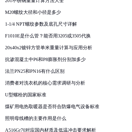
201不锈钢重量计算方法大全
M20螺纹大径和小径是多少
1-1/4 NPT螺纹参数及底孔尺寸详解
F1010E是什么管？能否用3205或3505代换
20x40x2镀锌方管单米重量计算与应用分析
抗渗混凝土中P6和P8膨胀剂分别加多少
法兰PN25和PN16有什么区别
消费者对洗衣机的核心需求调研与分析
U型螺栓的国家标准
煤矿用电热取暖器是否符合防爆电气设备标准
照明母线槽的主要作用是什么
A516Gr70对应国内材质及低温冲击要求解析