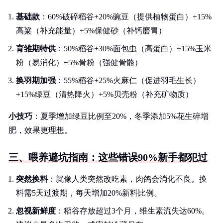
基础款
：60%破碎稻谷+20%豌豆（提供植物蛋白）+15%
高粱（补充能量）+5%保健砂（补钙磨胃）
育雏期特供
：50%稻谷+30%面包虫（高蛋白）+15%玉米
粉（易消化）+5%骨粉（强健骨骼）
换羽期加强
：55%稻谷+25%火麻仁（促进羽毛生长）
+15%绿豆（清热降火）+5%贝壳粉（补充矿物质）
小技巧
：夏季增加绿豆比例至20%，冬季添加5%花生碎增
肥，效果更理想。
三、喂养避坑指南：这些错误90%新手都犯过
突然换料
：就像人类突然改吃素，肉鸽会消化不良。换
料需5天过渡期，每天增加20%新料比例。
忽视新鲜度
：稻谷存放超过3个月，维生素流失达60%。