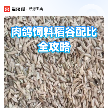
寻源宝典
‹
›