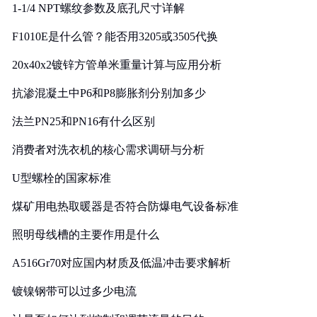
1-1/4 NPT螺纹参数及底孔尺寸详解
F1010E是什么管？能否用3205或3505代换
20x40x2镀锌方管单米重量计算与应用分析
抗渗混凝土中P6和P8膨胀剂分别加多少
法兰PN25和PN16有什么区别
消费者对洗衣机的核心需求调研与分析
U型螺栓的国家标准
煤矿用电热取暖器是否符合防爆电气设备标准
照明母线槽的主要作用是什么
A516Gr70对应国内材质及低温冲击要求解析
镀镍钢带可以过多少电流