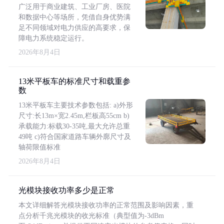
广泛用于商业建筑、工业厂房、医院
和数据中心等场所，凭借自身优势满
足不同领域对电力供应的高要求，保
障电力系统稳定运行。
2026年8月4日
13米平板车的标准尺寸和载重参
数
13米平板车主要技术参数包括: a)外形
尺寸:长13m×宽2.45m,栏板高55cm b)
承载能力:标载30-35吨,最大允许总重
49吨 c)符合国家道路车辆外廓尺寸及
轴荷限值标准
2026年8月4日
光模块接收功率多少是正常
本文详细解答光模块接收功率的正常范围及影响因素，重
点分析千兆光模块的收光标准（典型值为-3dBm