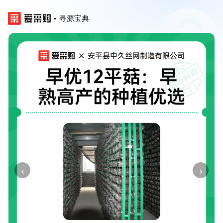
寻源宝典
‹
›