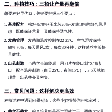
二、种植技巧：三招让产量再翻倍
想要种好早优12，关键要把握三个要点：
基质配方
：棉籽壳70%+玉米芯20%+麦麸10%的组合最理
想，既能保证营养，又能保持透气性。
发菌管理
：发菌期温度控制在22-25℃，空气湿度保持
60%-70%，每天通风2次，每次30分钟，这样菌丝生长快
且健壮。
出菇刺激
：当菌丝长满袋后，用刀片在袋口划“X”形切
口，配合温差刺激（白天25℃，夜间15℃），3-5天就能
现蕾，出菇整齐又密集。
三、常见问题：这样解决更高效
种植过程中遇到问题别慌，这些小妙招帮你轻松应对：
菌丝不萌发
：检查培养料是否过湿或过干，调整含水量