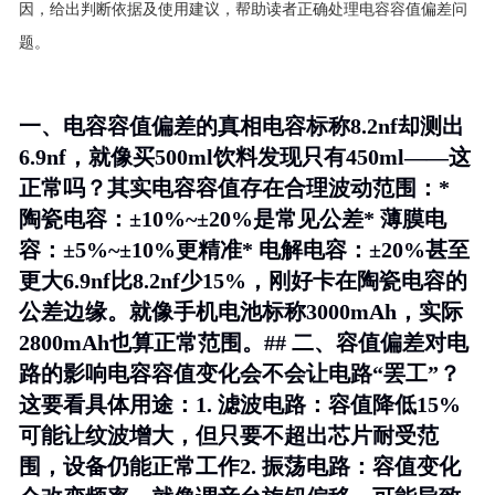
因，给出判断依据及使用建议，帮助读者正确处理电容容值偏差问
题。
一、电容容值偏差的真相电容标称8.2nf却测出
6.9nf，就像买500ml饮料发现只有450ml——这
正常吗？其实电容容值存在合理波动范围：*
陶瓷电容
：±10%~±20%是常见公差*
薄膜电
容
：±5%~±10%更精准*
电解电容
：±20%甚至
更大6.9nf比8.2nf少15%，刚好卡在陶瓷电容的
公差边缘。就像手机电池标称3000mAh，实际
2800mAh也算正常范围。## 二、容值偏差对电
路的影响电容容值变化会不会让电路“罢工”？
这要看具体用途：1.
滤波电路
：容值降低15%
可能让纹波增大，但只要不超出芯片耐受范
围，设备仍能正常工作2.
振荡电路
：容值变化