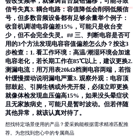
会改变频率，就像调音台旋钮偏移，可能导致
信号失真3.
耦合电路
：容值降低会削弱低频信
号，但多数音频设备都有足够余量举个例子：
收音机调谐电容偏差15%，可能只是收台变
少，但不会完全失灵。## 三、判断电容是否可
用的3个方法发现电容容值偏差怎么办？按这3
步检查：1.
看工作环境
：高温/潮湿环境会加速
电容老化，若长期工作在85℃以上，建议更换2.
测漏电流
：用万用表20kΩ档测电容两端，若指
针缓慢摆动说明漏电严重3.
观察外观
：电容顶
部鼓起、引脚生锈或外壳开裂，必须立即更换
就像体检发现血压偏高15%，如果没头晕症状
且无家族病史，可能只是暂时波动。但若伴随
其他异常，就该认真对待了。
想找特定场景使用的产品？爱采购能根据需求精准匹配推
荐。为您找到您心中的专属商品