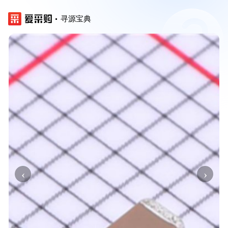
寻源宝典
‹
›