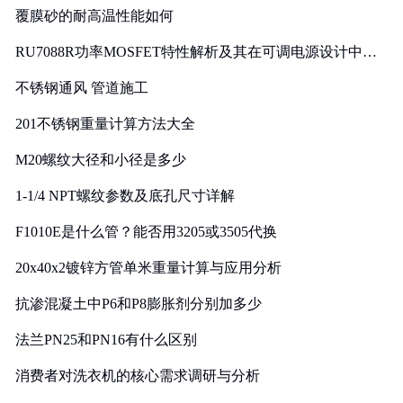
覆膜砂的耐高温性能如何
RU7088R功率MOSFET特性解析及其在可调电源设计中的
实践
不锈钢通风 管道施工
201不锈钢重量计算方法大全
M20螺纹大径和小径是多少
1-1/4 NPT螺纹参数及底孔尺寸详解
F1010E是什么管？能否用3205或3505代换
20x40x2镀锌方管单米重量计算与应用分析
抗渗混凝土中P6和P8膨胀剂分别加多少
法兰PN25和PN16有什么区别
消费者对洗衣机的核心需求调研与分析