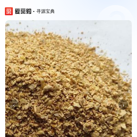
寻源宝典
‹
›