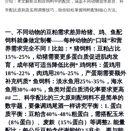
介绍：
本文解析豆粕在饲料中的配比，涵盖不同动物需求差异、科
学配比原则及实用调整技巧，助你轻松掌握饲料配制核心方法。
一、不同动物的豆粕需求差异给猪、鸡、鱼配
饲料就像做定制餐——每种动物的“口味”和营
养需求完全不同！比如：*
猪饲料
：豆粕占比
15%-25%，幼猪需要更多蛋白质促进肌肉发
育，成年猪可适当降低比例*
鸡饲料
：蛋鸡用
18%-22%，肉鸡用20%-25%，产蛋期需要额外
补充钙质*
鱼饲料
：淡水鱼用25%-35%，海水
鱼用30%-40%，鱼类对蛋白质消化率要求更高
## 二、科学配比的三大原则配饲料不是简单的
数学题，要像调鸡尾酒一样讲究平衡：1.
蛋白
质平衡
：豆粕含40%-48%粗蛋白，需搭配玉米
（8%蛋白）、麦麸（15%蛋白）等调整2.
能量
配比
：每公斤豆粕含代谢能约2.5兆卡，要与能