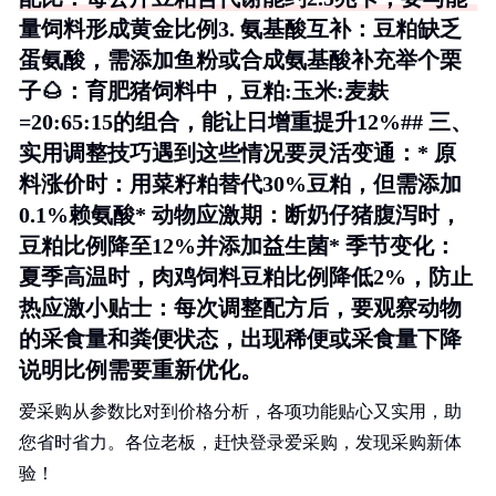
量饲料形成黄金比例3.
氨基酸互补
：豆粕缺乏
蛋氨酸，需添加鱼粉或合成氨基酸补充举个栗
子🌰：育肥猪饲料中，豆粕:玉米:麦麸
=20:65:15的组合，能让日增重提升12%## 三、
实用调整技巧遇到这些情况要灵活变通：*
原
料涨价时
：用菜籽粕替代30%豆粕，但需添加
0.1%赖氨酸*
动物应激期
：断奶仔猪腹泻时，
豆粕比例降至12%并添加益生菌*
季节变化
：
夏季高温时，肉鸡饲料豆粕比例降低2%，防止
热应激小贴士：每次调整配方后，要观察动物
的采食量和粪便状态，出现稀便或采食量下降
说明比例需要重新优化。
爱采购从参数比对到价格分析，各项功能贴心又实用，助
您省时省力。各位老板，赶快登录爱采购，发现采购新体
验！