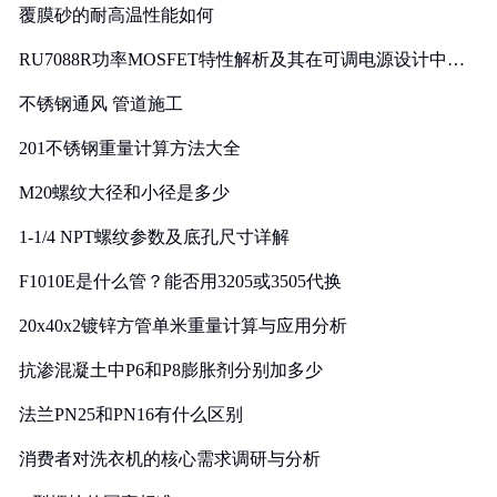
覆膜砂的耐高温性能如何
RU7088R功率MOSFET特性解析及其在可调电源设计中的
实践
不锈钢通风 管道施工
201不锈钢重量计算方法大全
M20螺纹大径和小径是多少
1-1/4 NPT螺纹参数及底孔尺寸详解
F1010E是什么管？能否用3205或3505代换
20x40x2镀锌方管单米重量计算与应用分析
抗渗混凝土中P6和P8膨胀剂分别加多少
法兰PN25和PN16有什么区别
消费者对洗衣机的核心需求调研与分析