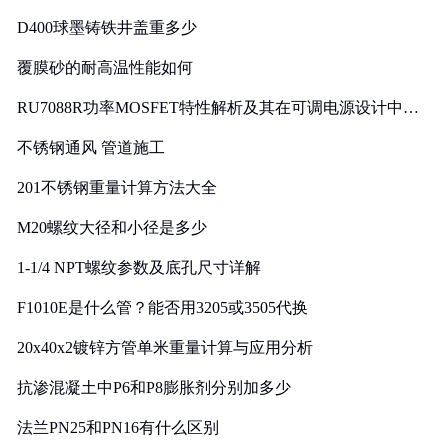
D400球墨铸铁井盖重多少
覆膜砂的耐高温性能如何
RU7088R功率MOSFET特性解析及其在可调电源设计中的
实践
不锈钢通风 管道施工
201不锈钢重量计算方法大全
M20螺纹大径和小径是多少
1-1/4 NPT螺纹参数及底孔尺寸详解
F1010E是什么管？能否用3205或3505代换
20x40x2镀锌方管单米重量计算与应用分析
抗渗混凝土中P6和P8膨胀剂分别加多少
法兰PN25和PN16有什么区别