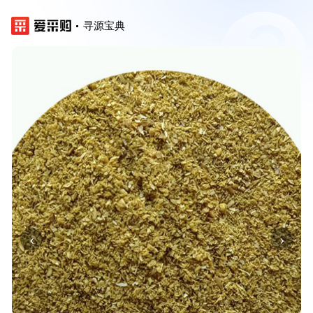
寻源宝典
‹
›