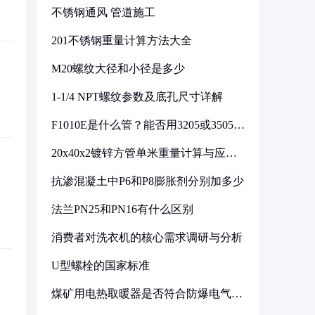
不锈钢通风 管道施工
201不锈钢重量计算方法大全
M20螺纹大径和小径是多少
1-1/4 NPT螺纹参数及底孔尺寸详解
F1010E是什么管？能否用3205或3505代
换
20x40x2镀锌方管单米重量计算与应用
分析
抗渗混凝土中P6和P8膨胀剂分别加多少
法兰PN25和PN16有什么区别
消费者对洗衣机的核心需求调研与分析
U型螺栓的国家标准
煤矿用电热取暖器是否符合防爆电气设
备标准