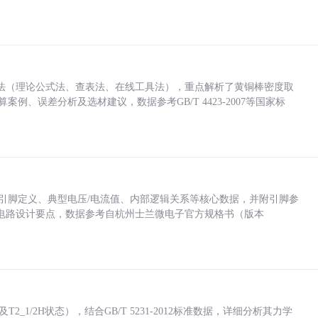
法（理论公式法、查表法、在线工具法），重点解析了黄铜棒密度取
计算案例、误差分析及选材建议，数据参考GB/T 4423-2007等国家标
括各引脚定义、典型电压/电流值、内部逻辑关系等核心数据，并附引脚参
电路设计要点，数据参考自杭州士兰微电子官方规格书（版本
_1/2H状态），结合GB/T 5231-2012标准数据，详细分析其力学