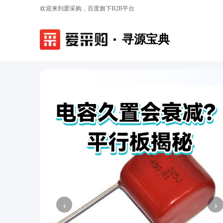
欢迎来到爱采购，百度旗下B2B平台
寻源宝典
‹
›