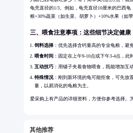
龟壳直径的1/3。例如，龟壳直径10厘米的巴西
粮+30%蔬菜（如生菜、胡萝卜）+10%水果（
三、喂食注意事项：这些细节决定健康
饲料选择
：优先选择含钙量高的专业龟粮，避
喂食时间
：固定在上午9-10点或下午3-4点
互动技巧
：用镊子夹着食物喂食，既能增加互
特殊情况
：刚到新环境的龟可能拒食，可先放
量，以易消化的龟粮为主。
爱采购上有产品的详细资料，方便你参考选择。
其他推荐