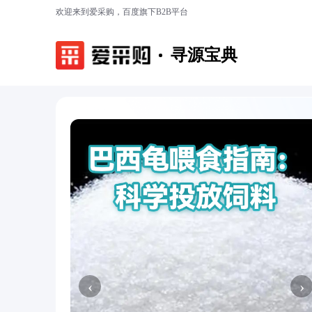
欢迎来到爱采购，百度旗下B2B平台
寻源宝典
‹
›