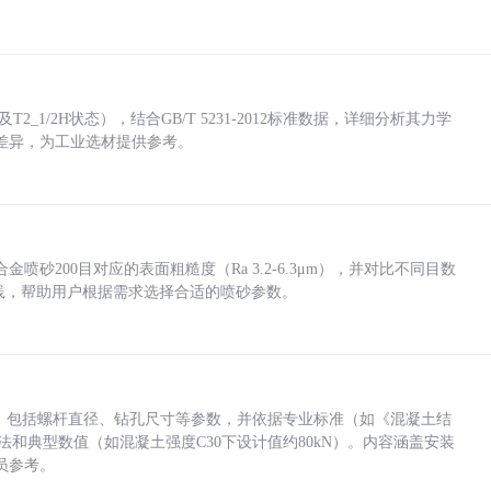
_1/2H状态），结合GB/T 5231-2012标准数据，详细分析其力学
差异，为工业选材提供参考。
砂200目对应的表面粗糙度（Ra 3.2-6.3μm），并对比不同目数
业实践，帮助用户根据需求选择合适的喷砂参数。
力，包括螺杆直径、钻孔尺寸等参数，并依据专业标准（如《混凝土结
方法和典型数值（如混凝土强度C30下设计值约80kN）。内容涵盖安装
员参考。