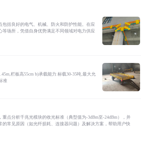
点包括良好的电气、机械、防火和防护性能。在应
心等场所，凭借自身优势满足不同领域对电力供应
5m,栏板高55cm b)承载能力:标载30-35吨,最大允
标准
点分析千兆光模块的收光标准（典型值为-3dBm至-24dBm），并
常的常见原因（如光纤损耗、连接器问题）及解决方案，帮助用户快