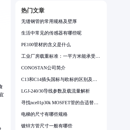
热门文章
无缝钢管的常用规格及壁厚
生活中常见的传感器有哪些呢
PE100管材的含义是什么
工业厂房载重标准：一平方米能承受多
少公斤
CONOSTAN公司简介
C13和C14插头国标与欧标的区别及其
标准解析
食
LGJ-240/30导线参数及载流量解析
宜
寻找nce01p30k MOSFET管的合适替代
型号
电梯的尺寸有哪些规格
镀锌方管尺寸一般有哪些
过