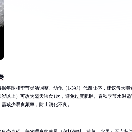
奏
据年龄和季节灵活调整。幼龟（1-3岁）代谢旺盛，建议每天喂
（3岁以上）可改为隔天喂食1次，避免过度肥胖。春秋季节水温适
，需减少喂食频率，防止消化不良。
察龟壳直径。每次喂食的总量（包括饲料、蔬菜、水果）不应超