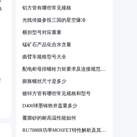
铝方管有哪些常见规格
龟
光线传媒参投三国的星空爆冷
横担型号对应重量
锰矿石产品化合水含量
曲臂车规格型号大全
配电柜母排螺栓力矩要求及连接规范详
解
食
膨胀螺丝尺寸是多少
镀锌方管有哪些常见规格和型号
D400球墨铸铁井盖重多少
覆膜砂的耐高温性能如何
RU7088R功率MOSFET特性解析及其在
可调电源设计中的实践