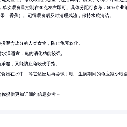
龟，单次喂食量控制在30克左右即可。具体分配可参考：60%专业
如苹果、香蕉）。记得喂食后及时清理残渣，保持水质清洁。
免投喂含盐分的人类食物，防止龟壳软化。
，此时水温适宜，龟的消化功能较强。
动乐趣，又能防止龟咬伤手指。
置食物在水中，等它适应后再尝试手喂；生病期间的龟应减少喂
为你提供更加详细的信息参考～