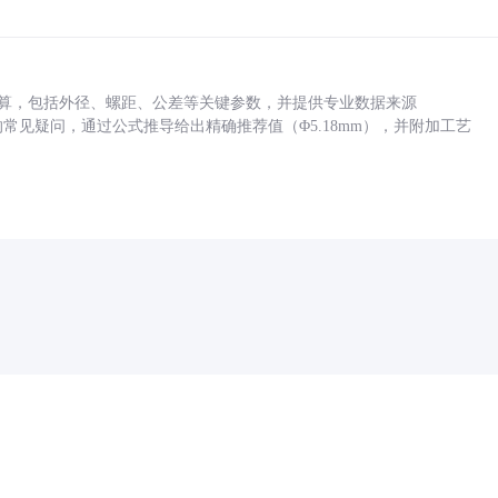
底孔计算，包括外径、螺距、公差等关键参数，并提供专业数据来源
孔尺寸的常见疑问，通过公式推导给出精确推荐值（Φ5.18mm），并附加工艺
药品医疗器械网络信息服务备案(京)网药械信息备字（2021）第00159号