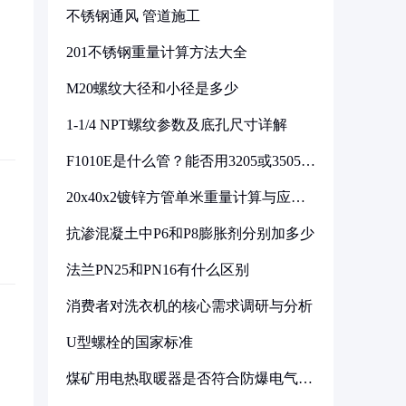
不锈钢通风 管道施工
201不锈钢重量计算方法大全
M20螺纹大径和小径是多少
1-1/4 NPT螺纹参数及底孔尺寸详解
F1010E是什么管？能否用3205或3505代
换
20x40x2镀锌方管单米重量计算与应用
分析
抗渗混凝土中P6和P8膨胀剂分别加多少
法兰PN25和PN16有什么区别
消费者对洗衣机的核心需求调研与分析
U型螺栓的国家标准
煤矿用电热取暖器是否符合防爆电气设
备标准