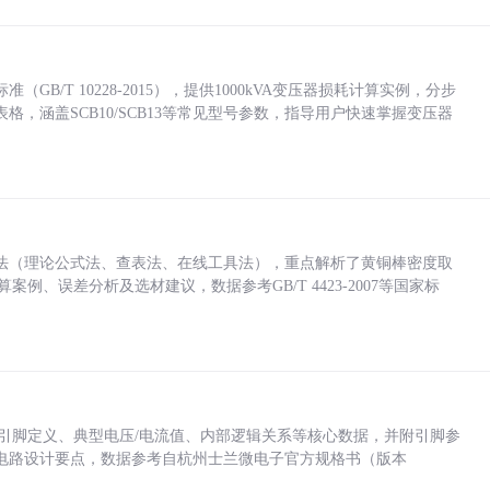
/T 10228-2015），提供1000kVA变压器损耗计算实例，分步
，涵盖SCB10/SCB13等常见型号参数，指导用户快速掌握变压器
法（理论公式法、查表法、在线工具法），重点解析了黄铜棒密度取
计算案例、误差分析及选材建议，数据参考GB/T 4423-2007等国家标
括各引脚定义、典型电压/电流值、内部逻辑关系等核心数据，并附引脚参
电路设计要点，数据参考自杭州士兰微电子官方规格书（版本