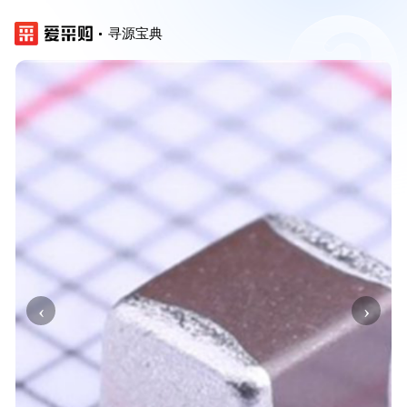
寻源宝典
‹
›