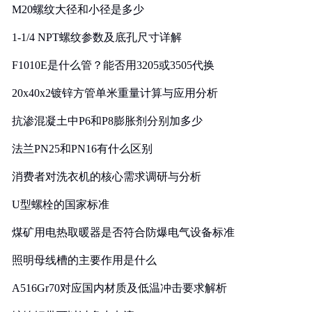
M20螺纹大径和小径是多少
1-1/4 NPT螺纹参数及底孔尺寸详解
F1010E是什么管？能否用3205或3505代换
20x40x2镀锌方管单米重量计算与应用分析
抗渗混凝土中P6和P8膨胀剂分别加多少
法兰PN25和PN16有什么区别
消费者对洗衣机的核心需求调研与分析
U型螺栓的国家标准
煤矿用电热取暖器是否符合防爆电气设备标准
照明母线槽的主要作用是什么
A516Gr70对应国内材质及低温冲击要求解析