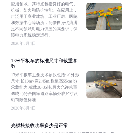
应用领域。其特点包括良好的电气、
机械、防火和防护性能。在应用上，
广泛用于商业建筑、工业厂房、医院
和数据中心等场所，凭借自身优势满
足不同领域对电力供应的高要求，保
障电力系统稳定运行。
2026年8月4日
13米平板车的标准尺寸和载重参
数
13米平板车主要技术参数包括: a)外形
尺寸:长13m×宽2.45m,栏板高55cm b)
承载能力:标载30-35吨,最大允许总重
49吨 c)符合国家道路车辆外廓尺寸及
轴荷限值标准
2026年8月4日
光模块接收功率多少是正常