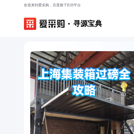
欢迎来到爱采购，百度旗下B2B平台
寻源宝典
‹
›