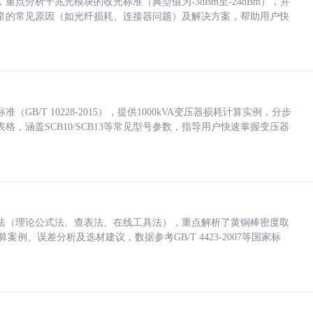
点分析千兆光模块的收光标准（典型值为-3dBm至-24dBm），并
常的常见原因（如光纤损耗、连接器问题）及解决方案，帮助用户快
/T 10228-2015），提供1000kVA变压器损耗计算实例，分步
，涵盖SCB10/SCB13等常见型号参数，指导用户快速掌握变压器
法（理论公式法、查表法、在线工具法），重点解析了黄铜棒密度取
计算案例、误差分析及选材建议，数据参考GB/T 4423-2007等国家标