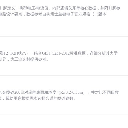
括各引脚定义、典型电压/电流值、内部逻辑关系等核心数据，并附引脚参
电路设计要点，数据参考自杭州士兰微电子官方规格书（版本
_1/2H状态），结合GB/T 5231-2012标准数据，详细分析其力学
差异，为工业选材提供参考。
砂200目对应的表面粗糙度（Ra 3.2-6.3μm），并对比不同目数
业实践，帮助用户根据需求选择合适的喷砂参数。