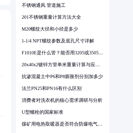
不锈钢通风 管道施工
201不锈钢重量计算方法大全
M20螺纹大径和小径是多少
1-1/4 NPT螺纹参数及底孔尺寸详解
F1010E是什么管？能否用3205或3505代
换
20x40x2镀锌方管单米重量计算与应用
分析
抗渗混凝土中P6和P8膨胀剂分别加多少
法兰PN25和PN16有什么区别
消费者对洗衣机的核心需求调研与分析
U型螺栓的国家标准
煤矿用电热取暖器是否符合防爆电气设
备标准