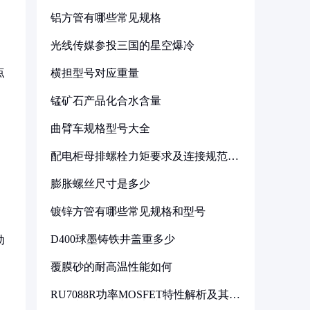
铝方管有哪些常见规格
光线传媒参投三国的星空爆冷
点
横担型号对应重量
锰矿石产品化合水含量
曲臂车规格型号大全
配电柜母排螺栓力矩要求及连接规范详
解
膨胀螺丝尺寸是多少
镀锌方管有哪些常见规格和型号
D400球墨铸铁井盖重多少
动
覆膜砂的耐高温性能如何
RU7088R功率MOSFET特性解析及其在
可调电源设计中的实践