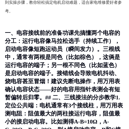
到实操步骤，教你轻松搞定电机启动难题，适合家电维修爱好者参
考。
一、电容接线前的准备功课先搞懂两个电容的
分工：运行电容像马拉松选手（持续工作），
启动电容像短跑运动员（瞬间发力）。三根线
中，通常有两根是同色（比如棕色），这俩是
运行电容的端子；另一根不同色（比如蓝色）
是启动电容的端子。接错线会导致电机抖动、
烧电容甚至冒烟！建议先断电操作，用万用表
确认电容状态——好的电容用指针表测会有短
暂偏转后归零。## 二、三线接法的分步教学1.
定位公共端
：电机通常有3个接线柱，用万用表
测电阻：阻值最大的两柱接运行电容，阻值最
小的接启动电容。比如测得A-B=10Ω，A-