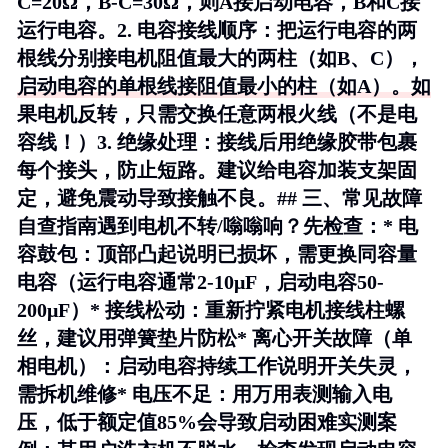
C=20Ω，B-C=30Ω，则A接启动电容，B和C接
运行电容。2.
电容接线顺序
：把运行电容的两
根线分别接电机阻值最大的两柱（如B、C），
启动电容的单根线接阻值最小的柱（如A）。如
果电机反转，只需交换任意两根火线（不是电
容线！）3.
绝缘处理
：接线后用绝缘胶带包裹
每个接头，防止短路。建议给电容加装支架固
定，避免震动导致接触不良。## 三、常见故障
自查指南遇到电机不转/嗡嗡响？先检查：*
电
容鼓包
：顶部凸起说明已损坏，需更换同容量
电容（运行电容通常2-10μF，启动电容50-
200μF）*
接线松动
：重新拧紧电机接线柱螺
丝，建议用弹簧垫片防松*
离心开关故障
（单
相电机）：启动电容持续工作说明开关失灵，
需拆机维修*
电压不足
：用万用表测输入电
压，低于额定值85%会导致启动困难实测案