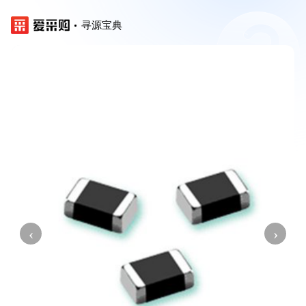
寻源宝典
‹
›