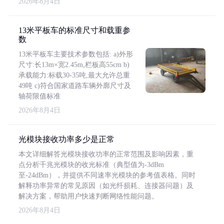
2026年8月4日
13米平板车的标准尺寸和载重参
数
13米平板车主要技术参数包括: a)外形
尺寸:长13m×宽2.45m,栏板高55cm b)
承载能力:标载30-35吨,最大允许总重
49吨 c)符合国家道路车辆外廓尺寸及
轴荷限值标准
2026年8月4日
光模块接收功率多少是正常
本文详细解答光模块接收功率的正常范围及影响因素，重
点分析千兆光模块的收光标准（典型值为-3dBm
至-24dBm），并提供不同速率光模块的参考值表格。同时
解释功率异常的常见原因（如光纤损耗、连接器问题）及
解决方案，帮助用户快速判断网络性能问题。
2026年8月4日