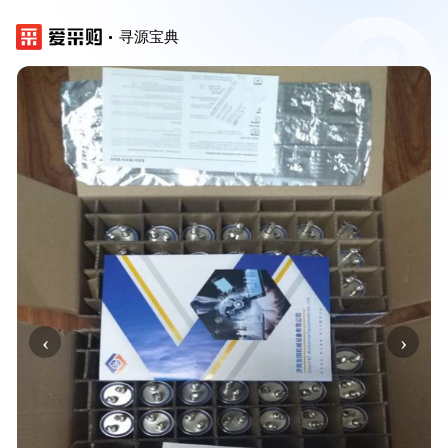
寻源宝典
‹
›