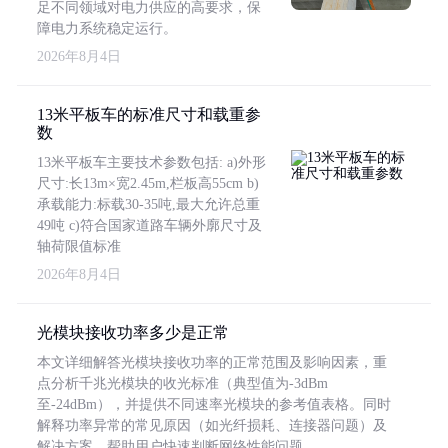
足不同领域对电力供应的高要求，保
障电力系统稳定运行。
2026年8月4日
13米平板车的标准尺寸和载重参
数
13米平板车主要技术参数包括: a)外形
尺寸:长13m×宽2.45m,栏板高55cm b)
承载能力:标载30-35吨,最大允许总重
49吨 c)符合国家道路车辆外廓尺寸及
轴荷限值标准
2026年8月4日
光模块接收功率多少是正常
本文详细解答光模块接收功率的正常范围及影响因素，重
点分析千兆光模块的收光标准（典型值为-3dBm
至-24dBm），并提供不同速率光模块的参考值表格。同时
解释功率异常的常见原因（如光纤损耗、连接器问题）及
解决方案，帮助用户快速判断网络性能问题。