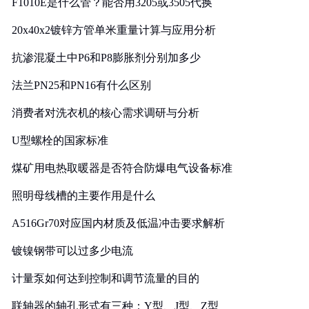
F1010E是什么管？能否用3205或3505代换
20x40x2镀锌方管单米重量计算与应用分析
抗渗混凝土中P6和P8膨胀剂分别加多少
法兰PN25和PN16有什么区别
消费者对洗衣机的核心需求调研与分析
U型螺栓的国家标准
煤矿用电热取暖器是否符合防爆电气设备标准
照明母线槽的主要作用是什么
A516Gr70对应国内材质及低温冲击要求解析
镀镍钢带可以过多少电流
计量泵如何达到控制和调节流量的目的
联轴器的轴孔形式有三种：Y型、J型、Z型