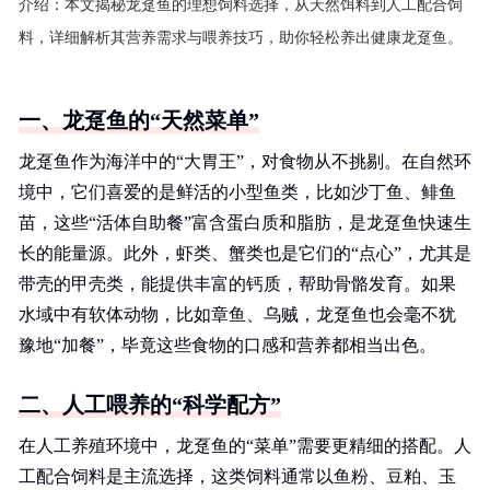
介绍：
本文揭秘龙趸鱼的理想饲料选择，从天然饵料到人工配合饲
料，详细解析其营养需求与喂养技巧，助你轻松养出健康龙趸鱼。
一、龙趸鱼的“天然菜单”
龙趸鱼作为海洋中的“大胃王”，对食物从不挑剔。在自然环
境中，它们喜爱的是鲜活的小型鱼类，比如沙丁鱼、鲱鱼
苗，这些“活体自助餐”富含蛋白质和脂肪，是龙趸鱼快速生
长的能量源。此外，虾类、蟹类也是它们的“点心”，尤其是
带壳的甲壳类，能提供丰富的钙质，帮助骨骼发育。如果
水域中有软体动物，比如章鱼、乌贼，龙趸鱼也会毫不犹
豫地“加餐”，毕竟这些食物的口感和营养都相当出色。
二、人工喂养的“科学配方”
在人工养殖环境中，龙趸鱼的“菜单”需要更精细的搭配。人
工配合饲料是主流选择，这类饲料通常以鱼粉、豆粕、玉