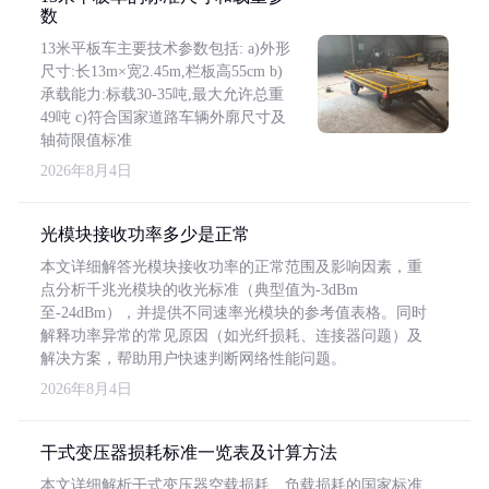
数
13米平板车主要技术参数包括: a)外形
尺寸:长13m×宽2.45m,栏板高55cm b)
承载能力:标载30-35吨,最大允许总重
49吨 c)符合国家道路车辆外廓尺寸及
轴荷限值标准
2026年8月4日
光模块接收功率多少是正常
本文详细解答光模块接收功率的正常范围及影响因素，重
点分析千兆光模块的收光标准（典型值为-3dBm
至-24dBm），并提供不同速率光模块的参考值表格。同时
解释功率异常的常见原因（如光纤损耗、连接器问题）及
解决方案，帮助用户快速判断网络性能问题。
2026年8月4日
干式变压器损耗标准一览表及计算方法
本文详细解析干式变压器空载损耗、负载损耗的国家标准