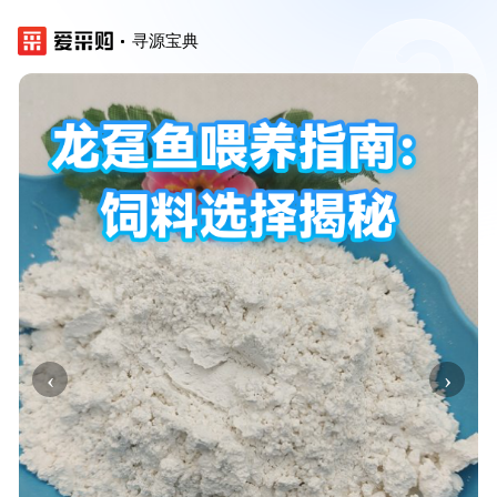
寻源宝典
‹
›