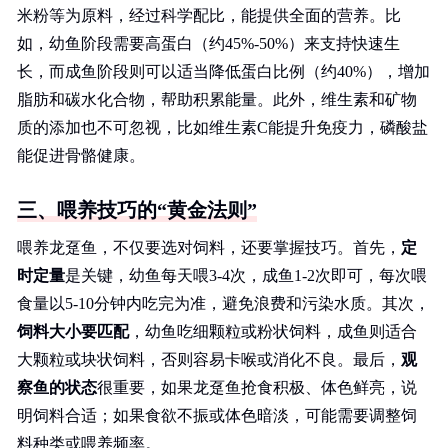
米粉等为原料，经过科学配比，能提供全面的营养。比
如，幼鱼阶段需要高蛋白（约45%-50%）来支持快速生
长，而成鱼阶段则可以适当降低蛋白比例（约40%），增加
脂肪和碳水化合物，帮助积累能量。此外，维生素和矿物
质的添加也不可忽视，比如维生素C能提升免疫力，磷酸盐
能促进骨骼健康。
三、喂养技巧的“黄金法则”
喂养龙趸鱼，不仅要选对饲料，还要掌握技巧。首先，
定
时定量
是关键，幼鱼每天喂3-4次，成鱼1-2次即可，每次喂
食量以5-10分钟内吃完为准，避免浪费和污染水质。其次，
饲料大小要匹配
，幼鱼吃细颗粒或粉状饲料，成鱼则适合
大颗粒或块状饲料，否则容易卡喉或消化不良。最后，
观
察鱼的状态
很重要，如果龙趸鱼抢食积极、体色鲜亮，说
明饲料合适；如果食欲不振或体色暗淡，可能需要调整饲
料种类或喂养频率。