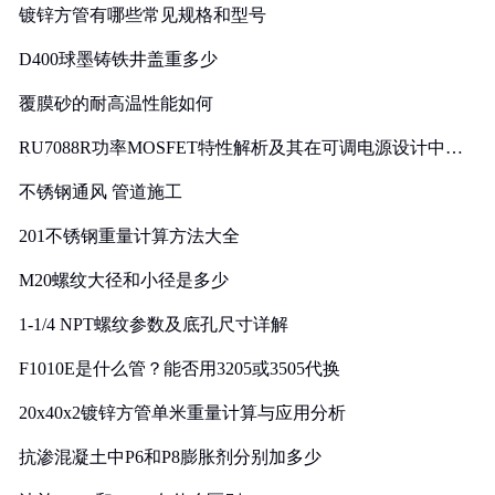
镀锌方管有哪些常见规格和型号
D400球墨铸铁井盖重多少
覆膜砂的耐高温性能如何
RU7088R功率MOSFET特性解析及其在可调电源设计中的
实践
不锈钢通风 管道施工
201不锈钢重量计算方法大全
M20螺纹大径和小径是多少
1-1/4 NPT螺纹参数及底孔尺寸详解
F1010E是什么管？能否用3205或3505代换
20x40x2镀锌方管单米重量计算与应用分析
抗渗混凝土中P6和P8膨胀剂分别加多少