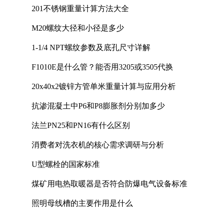
201不锈钢重量计算方法大全
M20螺纹大径和小径是多少
1-1/4 NPT螺纹参数及底孔尺寸详解
F1010E是什么管？能否用3205或3505代换
20x40x2镀锌方管单米重量计算与应用分析
抗渗混凝土中P6和P8膨胀剂分别加多少
法兰PN25和PN16有什么区别
消费者对洗衣机的核心需求调研与分析
U型螺栓的国家标准
煤矿用电热取暖器是否符合防爆电气设备标准
照明母线槽的主要作用是什么