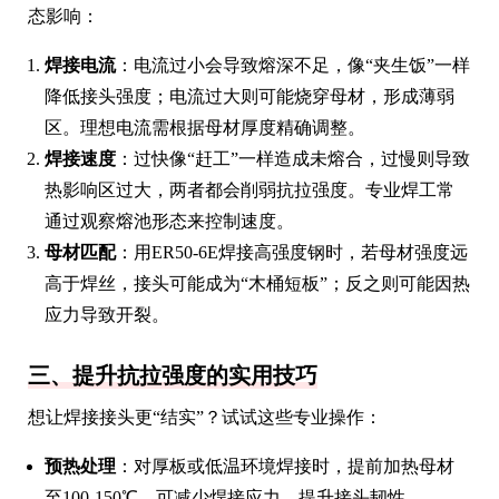
态影响：
焊接电流
：电流过小会导致熔深不足，像“夹生饭”一样
降低接头强度；电流过大则可能烧穿母材，形成薄弱
区。理想电流需根据母材厚度精确调整。
焊接速度
：过快像“赶工”一样造成未熔合，过慢则导致
热影响区过大，两者都会削弱抗拉强度。专业焊工常
通过观察熔池形态来控制速度。
母材匹配
：用ER50-6E焊接高强度钢时，若母材强度远
高于焊丝，接头可能成为“木桶短板”；反之则可能因热
应力导致开裂。
三、提升抗拉强度的实用技巧
想让焊接接头更“结实”？试试这些专业操作：
预热处理
：对厚板或低温环境焊接时，提前加热母材
至100-150℃，可减少焊接应力，提升接头韧性。