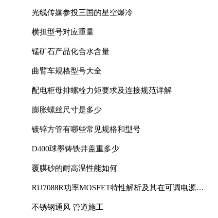
光线传媒参投三国的星空爆冷
横担型号对应重量
锰矿石产品化合水含量
曲臂车规格型号大全
配电柜母排螺栓力矩要求及连接规范详解
膨胀螺丝尺寸是多少
镀锌方管有哪些常见规格和型号
D400球墨铸铁井盖重多少
覆膜砂的耐高温性能如何
RU7088R功率MOSFET特性解析及其在可调电源设
计中的实践
不锈钢通风 管道施工