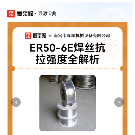
寻源宝典
‹
›