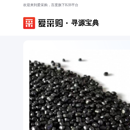
欢迎来到爱采购，百度旗下B2B平台
寻源宝典
‹
›