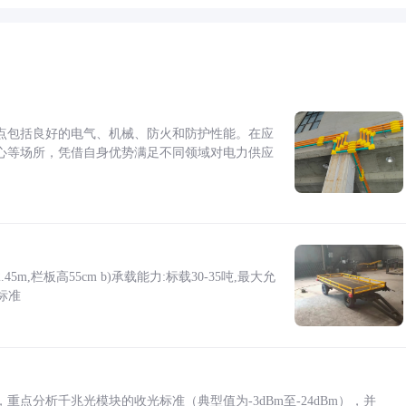
点包括良好的电气、机械、防火和防护性能。在应
心等场所，凭借自身优势满足不同领域对电力供应
5m,栏板高55cm b)承载能力:标载30-35吨,最大允
标准
点分析千兆光模块的收光标准（典型值为-3dBm至-24dBm），并