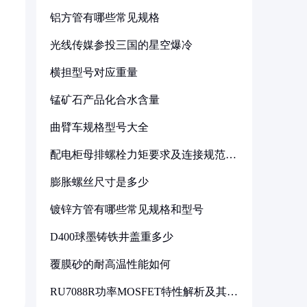
铝方管有哪些常见规格
光线传媒参投三国的星空爆冷
横担型号对应重量
锰矿石产品化合水含量
曲臂车规格型号大全
配电柜母排螺栓力矩要求及连接规范详
解
膨胀螺丝尺寸是多少
镀锌方管有哪些常见规格和型号
D400球墨铸铁井盖重多少
覆膜砂的耐高温性能如何
RU7088R功率MOSFET特性解析及其在
可调电源设计中的实践