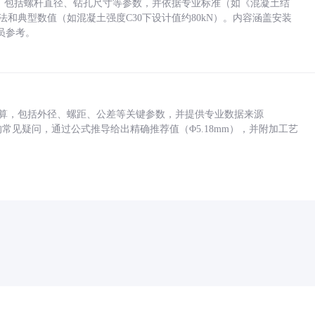
力，包括螺杆直径、钻孔尺寸等参数，并依据专业标准（如《混凝土结
方法和典型数值（如混凝土强度C30下设计值约80kN）。内容涵盖安装
员参考。
底孔计算，包括外径、螺距、公差等关键参数，并提供专业数据来源
孔尺寸的常见疑问，通过公式推导给出精确推荐值（Φ5.18mm），并附加工艺