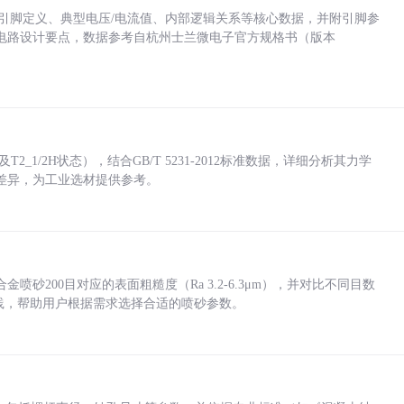
括各引脚定义、典型电压/电流值、内部逻辑关系等核心数据，并附引脚参
电路设计要点，数据参考自杭州士兰微电子官方规格书（版本
_1/2H状态），结合GB/T 5231-2012标准数据，详细分析其力学
差异，为工业选材提供参考。
砂200目对应的表面粗糙度（Ra 3.2-6.3μm），并对比不同目数
业实践，帮助用户根据需求选择合适的喷砂参数。