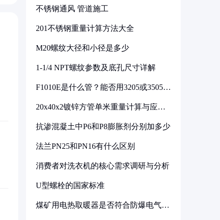
不锈钢通风 管道施工
201不锈钢重量计算方法大全
M20螺纹大径和小径是多少
1-1/4 NPT螺纹参数及底孔尺寸详解
F1010E是什么管？能否用3205或3505代
换
20x40x2镀锌方管单米重量计算与应用
分析
抗渗混凝土中P6和P8膨胀剂分别加多少
法兰PN25和PN16有什么区别
消费者对洗衣机的核心需求调研与分析
U型螺栓的国家标准
煤矿用电热取暖器是否符合防爆电气设
备标准