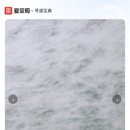
寻源宝典
‹
›