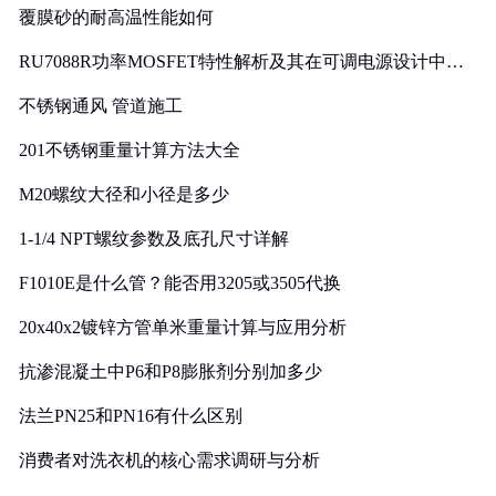
覆膜砂的耐高温性能如何
RU7088R功率MOSFET特性解析及其在可调电源设计中的
实践
不锈钢通风 管道施工
201不锈钢重量计算方法大全
M20螺纹大径和小径是多少
1-1/4 NPT螺纹参数及底孔尺寸详解
F1010E是什么管？能否用3205或3505代换
20x40x2镀锌方管单米重量计算与应用分析
抗渗混凝土中P6和P8膨胀剂分别加多少
法兰PN25和PN16有什么区别
消费者对洗衣机的核心需求调研与分析