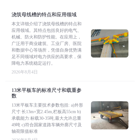
浇筑母线槽的特点和应用领域
本文详细介绍了浇筑母线槽的特点和
应用领域。其特点包括良好的电气、
机械、防火和防护性能。在应用上，
广泛用于商业建筑、工业厂房、医院
和数据中心等场所，凭借自身优势满
足不同领域对电力供应的高要求，保
障电力系统稳定运行。
2026年8月4日
13米平板车的标准尺寸和载重参
数
13米平板车主要技术参数包括: a)外形
尺寸:长13m×宽2.45m,栏板高55cm b)
承载能力:标载30-35吨,最大允许总重
49吨 c)符合国家道路车辆外廓尺寸及
轴荷限值标准