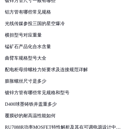
镀锌方管尺寸一般有哪些
铝方管有哪些常见规格
光线传媒参投三国的星空爆冷
横担型号对应重量
锰矿石产品化合水含量
曲臂车规格型号大全
配电柜母排螺栓力矩要求及连接规范详解
膨胀螺丝尺寸是多少
镀锌方管有哪些常见规格和型号
D400球墨铸铁井盖重多少
覆膜砂的耐高温性能如何
RU7088R功率MOSFET特性解析及其在可调电源设计中的