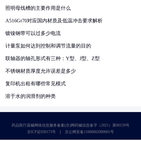
照明母线槽的主要作用是什么
A516Gr70对应国内材质及低温冲击要求解析
镀镍钢带可以过多少电流
计量泵如何达到控制和调节流量的目的
联轴器的轴孔形式有三种：Y型、J型、Z型
不锈钢材质厚度允许误差是多少
复印机出租有哪些常见模式
溶于水的润滑剂的种类
药品医疗器械网络信息服务备案(京)网药械信息备字（2021）第00159号
京ICP证030173号
京公网安备11000002000001号