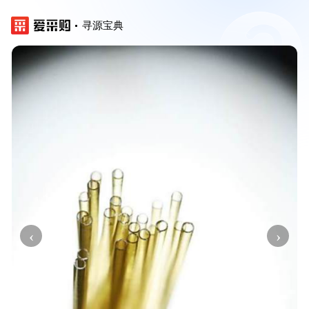
寻源宝典
‹
›