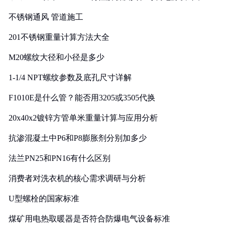
实践
不锈钢通风 管道施工
201不锈钢重量计算方法大全
M20螺纹大径和小径是多少
1-1/4 NPT螺纹参数及底孔尺寸详解
F1010E是什么管？能否用3205或3505代换
20x40x2镀锌方管单米重量计算与应用分析
抗渗混凝土中P6和P8膨胀剂分别加多少
法兰PN25和PN16有什么区别
消费者对洗衣机的核心需求调研与分析
U型螺栓的国家标准
煤矿用电热取暖器是否符合防爆电气设备标准