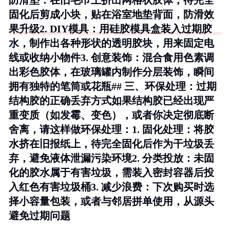
防滑垫
：在旧毛巾上挤出网格状胶体，待完全
固化后剪成小块，贴在浴室地垫背面，防滑效
果升级2.
DIY模具
：用硅胶模具盒装入过期胶
水，制作出各种形状的透明胶块，用来固定电
线或收纳小物件3.
创意装饰
：混合食用色素调
出彩色胶体，在玻璃罐内制作分层装饰，瞬间
拥有独特的笔筒或花瓶## 三、环保处理：过期
结构胶的正确丢弃方式如果结构胶已经出现严
重变质（如发霉、变色），或者你决定彻底断
舍离，请这样做环保处理：1.
固化处理
：将胶
水挤在旧报纸上，待完全固化后作为干垃圾丢
弃，避免液体泄漏污染环境2.
分类投放
：未固
化的胶水属于有害垃圾，需装入密封容器后投
入红色有害垃圾桶3.
减少浪费
：下次购买时选
择小容量包装，或者与邻居拼单使用，从源头
避免过期问题