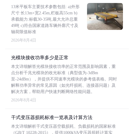
13米平板车主要技术参数包括: a)外形
尺寸:长13m×宽2.45m,栏板高55cm b)
承载能力:标载30-35吨,最大允许总重
49吨 c)符合国家道路车辆外廓尺寸及
轴荷限值标准
2026年8月4日
光模块接收功率多少是正常
本文详细解答光模块接收功率的正常范围及影响因素，重
点分析千兆光模块的收光标准（典型值为-3dBm
至-24dBm），并提供不同速率光模块的参考值表格。同时
解释功率异常的常见原因（如光纤损耗、连接器问题）及
解决方案，帮助用户快速判断网络性能问题。
2026年8月4日
干式变压器损耗标准一览表及计算方法
本文详细解析干式变压器空载损耗、负载损耗的国家标准
（GB/T 10228-2015），提供1000kVA变压器损耗计算实