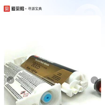
寻源宝典
‹
›