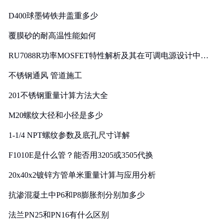
D400球墨铸铁井盖重多少
覆膜砂的耐高温性能如何
RU7088R功率MOSFET特性解析及其在可调电源设计中的
实践
不锈钢通风 管道施工
201不锈钢重量计算方法大全
M20螺纹大径和小径是多少
1-1/4 NPT螺纹参数及底孔尺寸详解
F1010E是什么管？能否用3205或3505代换
20x40x2镀锌方管单米重量计算与应用分析
抗渗混凝土中P6和P8膨胀剂分别加多少
法兰PN25和PN16有什么区别