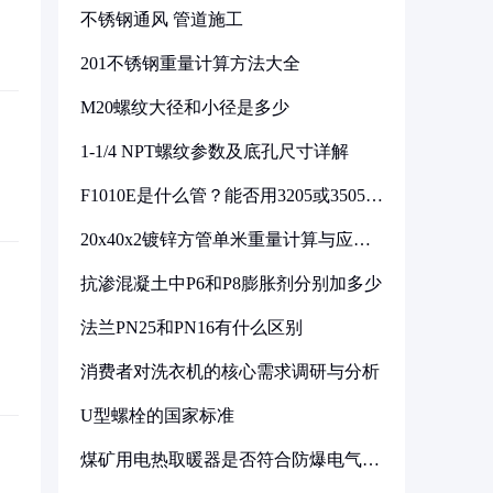
不锈钢通风 管道施工
201不锈钢重量计算方法大全
M20螺纹大径和小径是多少
1-1/4 NPT螺纹参数及底孔尺寸详解
F1010E是什么管？能否用3205或3505代
换
20x40x2镀锌方管单米重量计算与应用
分析
抗渗混凝土中P6和P8膨胀剂分别加多少
法兰PN25和PN16有什么区别
消费者对洗衣机的核心需求调研与分析
U型螺栓的国家标准
煤矿用电热取暖器是否符合防爆电气设
备标准