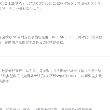
_1/2H状态），结合GB/T 5231-2012标准数据，详细分析其力学
差异，为工业选材提供参考。
砂200目对应的表面粗糙度（Ra 3.2-6.3μm），并对比不同目数
业实践，帮助用户根据需求选择合适的喷砂参数。
力，包括螺杆直径、钻孔尺寸等参数，并依据专业标准（如《混凝土结
方法和典型数值（如混凝土强度C30下设计值约80kN）。内容涵盖安装
员参考。
底孔计算，包括外径、螺距、公差等关键参数，并提供专业数据来源