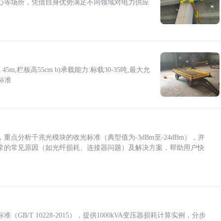
心等场所，凭借自身优势满足不同领域对电力供应
5m,栏板高55cm b)承载能力:标载30-35吨,最大允
标准
点分析千兆光模块的收光标准（典型值为-3dBm至-24dBm），并
常的常见原因（如光纤损耗、连接器问题）及解决方案，帮助用户快
/T 10228-2015），提供1000kVA变压器损耗计算实例，分步