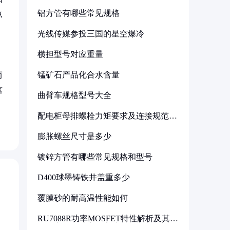
铝方管有哪些常见规格
点
光线传媒参投三国的星空爆冷
横担型号对应重量
锰矿石产品化合水含量
而
这
曲臂车规格型号大全
配电柜母排螺栓力矩要求及连接规范详
解
膨胀螺丝尺寸是多少
镀锌方管有哪些常见规格和型号
D400球墨铸铁井盖重多少
覆膜砂的耐高温性能如何
RU7088R功率MOSFET特性解析及其在
可调电源设计中的实践