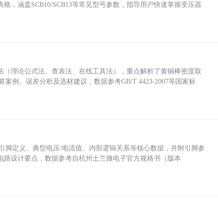
，涵盖SCB10/SCB13等常见型号参数，指导用户快速掌握变压器
法（理论公式法、查表法、在线工具法），重点解析了黄铜棒密度取
计算案例、误差分析及选材建议，数据参考GB/T 4423-2007等国家标
括各引脚定义、典型电压/电流值、内部逻辑关系等核心数据，并附引脚参
电路设计要点，数据参考自杭州士兰微电子官方规格书（版本