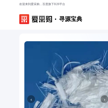
欢迎来到爱采购，百度旗下B2B平台
寻源宝典
‹
›