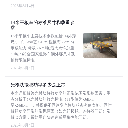
2026年8月4日
13米平板车的标准尺寸和载重参
数
13米平板车主要技术参数包括: a)外形
尺寸:长13m×宽2.45m,栏板高55cm b)
承载能力:标载30-35吨,最大允许总重
49吨 c)符合国家道路车辆外廓尺寸及
轴荷限值标准
2026年8月4日
光模块接收功率多少是正常
本文详细解答光模块接收功率的正常范围及影响因素，重
点分析千兆光模块的收光标准（典型值为-3dBm
至-24dBm），并提供不同速率光模块的参考值表格。同时
解释功率异常的常见原因（如光纤损耗、连接器问题）及
解决方案，帮助用户快速判断网络性能问题。
2026年8月4日