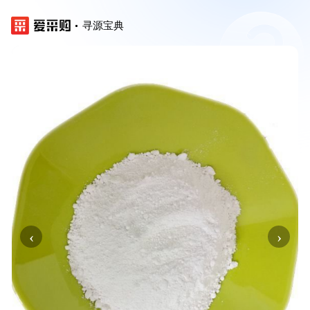
寻源宝典
‹
›