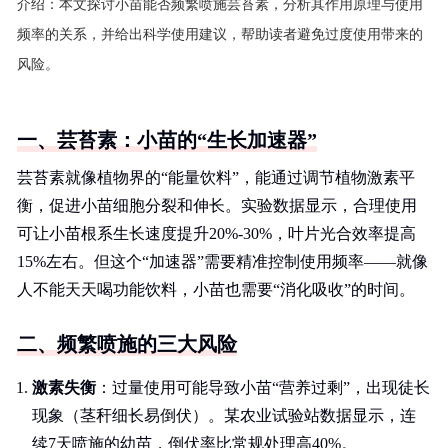
介绍：
本文探讨小苗能否频繁喷施芸苔素，分析其作用原理与使用
频率的关系，并给出科学使用建议，帮助读者避免过度使用带来的
风险。
一、芸苔素：小苗的“生长加速器”
芸苔素就像植物界的“能量饮料”，能通过调节植物激素平
衡，促进小苗细胞分裂和伸长。实验数据显示，合理使用
可让小苗根系生长速度提升20%-30%，叶片光合效率提高
15%左右。但这个“加速器”需要精准控制使用频率——就像
人不能天天喝功能饮料，小苗也需要“消化吸收”的时间。
二、频繁喷施的三大风险
激素失衡
：过量使用可能导致小苗“营养过剩”，出现徒长
现象（茎秆细长易倒伏）。某农业试验站数据显示，连
续7天喷施的幼苗，倒伏率比常规处理高40%。