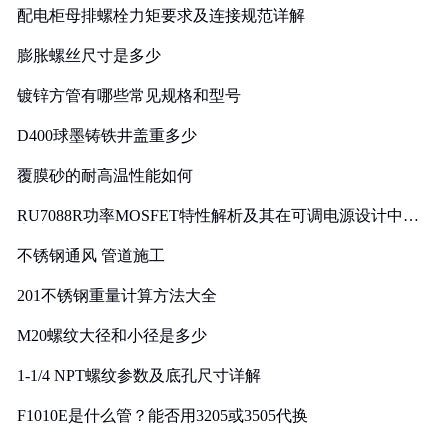
配电柜母排螺栓力矩要求及连接规范详解
膨胀螺丝尺寸是多少
镀锌方管有哪些常见规格和型号
D400球墨铸铁井盖重多少
覆膜砂的耐高温性能如何
RU7088R功率MOSFET特性解析及其在可调电源设计中的
实践
不锈钢通风 管道施工
201不锈钢重量计算方法大全
M20螺纹大径和小径是多少
1-1/4 NPT螺纹参数及底孔尺寸详解
F1010E是什么管？能否用3205或3505代换