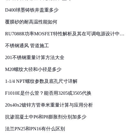
D400球墨铸铁井盖重多少
覆膜砂的耐高温性能如何
RU7088R功率MOSFET特性解析及其在可调电源设计中的
实践
不锈钢通风 管道施工
201不锈钢重量计算方法大全
M20螺纹大径和小径是多少
1-1/4 NPT螺纹参数及底孔尺寸详解
F1010E是什么管？能否用3205或3505代换
20x40x2镀锌方管单米重量计算与应用分析
抗渗混凝土中P6和P8膨胀剂分别加多少
法兰PN25和PN16有什么区别