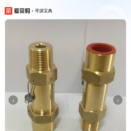
寻源宝典
‹
›