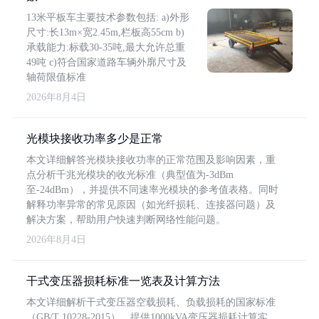
13米平板车主要技术参数包括: a)外形
尺寸:长13m×宽2.45m,栏板高55cm b)
承载能力:标载30-35吨,最大允许总重
49吨 c)符合国家道路车辆外廓尺寸及
轴荷限值标准
2026年8月4日
光模块接收功率多少是正常
本文详细解答光模块接收功率的正常范围及影响因素，重
点分析千兆光模块的收光标准（典型值为-3dBm
至-24dBm），并提供不同速率光模块的参考值表格。同时
解释功率异常的常见原因（如光纤损耗、连接器问题）及
解决方案，帮助用户快速判断网络性能问题。
2026年8月4日
干式变压器损耗标准一览表及计算方法
本文详细解析干式变压器空载损耗、负载损耗的国家标准
（GB/T 10228-2015），提供1000kVA变压器损耗计算实