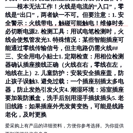
——根本无法工作！火线是电流的“入口”，零
线是“出口”，两者缺一不可。但要注意：1.
安
全警示
：火线带电，触碰可能触电！维修时务
必切断电源2.
检测工具
：用试电笔检测时，火
线会使氖管发光3.
特殊情况
：某些智能插座可
能通过零线传输信号，但主电路仍需火线##
三、安全用电小贴士1.
定期检查
：用相位检测
器确认插座接线正确（火线在右，零线在左，
地线在上）2.
儿童防护
：安装安全插座盖，防
止孩子误触3.
避免过载
：一个插座别插太多电
器，防止发热引发火灾4.
潮湿环境
：浴室插座
要加装防溅盒，洗手后别用湿手插拔插头5.
老
旧线路
：如果插座外壳发黄变热，可能是线路
老化，及时更换
爱采购上有产品的详细资料，方便你参考选择。为你提供