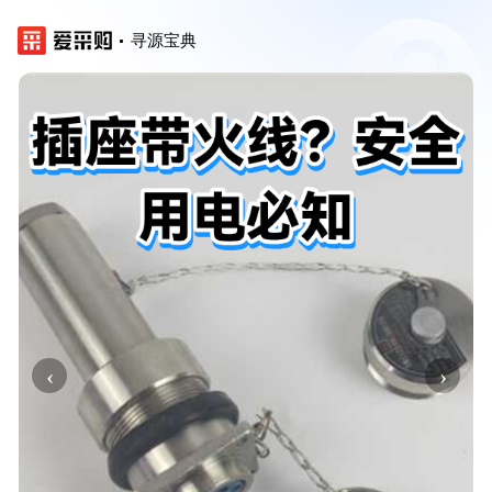
寻源宝典
‹
›