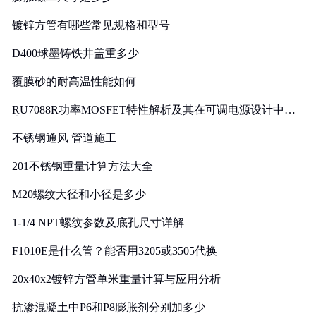
镀锌方管有哪些常见规格和型号
D400球墨铸铁井盖重多少
覆膜砂的耐高温性能如何
RU7088R功率MOSFET特性解析及其在可调电源设计中的
实践
不锈钢通风 管道施工
201不锈钢重量计算方法大全
M20螺纹大径和小径是多少
1-1/4 NPT螺纹参数及底孔尺寸详解
F1010E是什么管？能否用3205或3505代换
20x40x2镀锌方管单米重量计算与应用分析
抗渗混凝土中P6和P8膨胀剂分别加多少