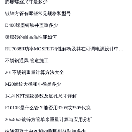
膨胀螺丝尺寸是多少
镀锌方管有哪些常见规格和型号
D400球墨铸铁井盖重多少
覆膜砂的耐高温性能如何
RU7088R功率MOSFET特性解析及其在可调电源设计中的
实践
不锈钢通风 管道施工
201不锈钢重量计算方法大全
M20螺纹大径和小径是多少
1-1/4 NPT螺纹参数及底孔尺寸详解
F1010E是什么管？能否用3205或3505代换
20x40x2镀锌方管单米重量计算与应用分析
抗渗混凝土中P6和P8膨胀剂分别加多少