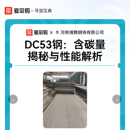
寻源宝典
‹
›