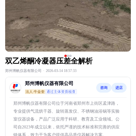
双乙烯酮冷凝器压差全解析
郑州博帆仪器有限公司
·
2026-03-14 18:57:33
郑州博帆仪器有限公司
咨询
进店
法人:牛金奎
通过主体资质核查
郑州博帆仪器有限公司位于河南省郑州市上街区孟津路，
专业提供气流烘干器、旋转蒸发仪、不锈钢油浴锅等实验
室仪器设备，产品广泛应用于科研、教育及工业领域。公
司自2023年成立以来，依托严谨的技术标准和完善的供应
链体系，致力于为客户提供高品质仪器解决方案。