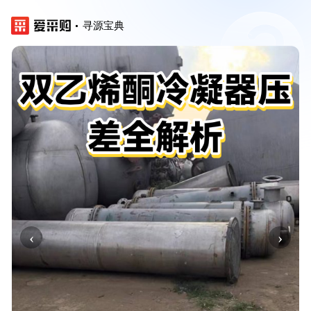
寻源宝典
‹
›