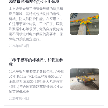
浇筑母线槽的特点和应用领域
本文详细介绍了浇筑母线槽的特点和
应用领域。其特点包括良好的电气、
机械、防火和防护性能。在应用上，
广泛用于商业建筑、工业厂房、医院
和数据中心等场所，凭借自身优势满
足不同领域对电力供应的高要求，保
障电力系统稳定运行。
2026年8月4日
13米平板车的标准尺寸和载重参
数
13米平板车主要技术参数包括: a)外形
尺寸:长13m×宽2.45m,栏板高55cm b)
承载能力:标载30-35吨,最大允许总重
49吨 c)符合国家道路车辆外廓尺寸及
轴荷限值标准
2026年8月4日