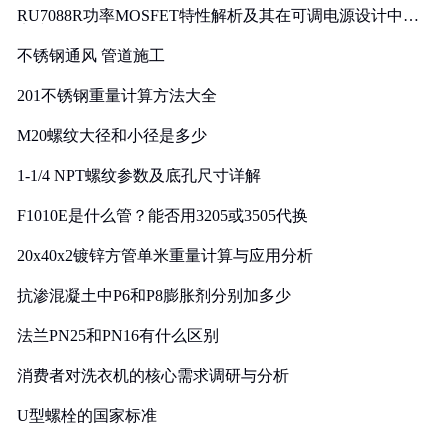
RU7088R功率MOSFET特性解析及其在可调电源设计中的
实践
不锈钢通风 管道施工
201不锈钢重量计算方法大全
M20螺纹大径和小径是多少
1-1/4 NPT螺纹参数及底孔尺寸详解
F1010E是什么管？能否用3205或3505代换
20x40x2镀锌方管单米重量计算与应用分析
抗渗混凝土中P6和P8膨胀剂分别加多少
法兰PN25和PN16有什么区别
消费者对洗衣机的核心需求调研与分析
U型螺栓的国家标准