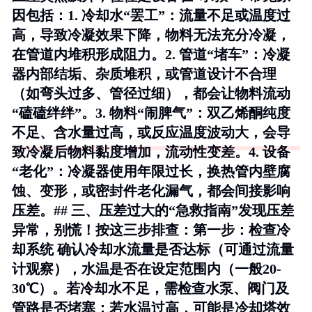
因包括：1.
冷却水“罢工”
：流量不足或温度过
高，导致冷凝效果下降，物料无法充分冷凝，
在管道内堆积形成阻力。2.
管道“堵车”
：冷凝
器内部结垢、杂质堆积，或管道设计不合理
（如弯头过多、管径过细），都会让物料流动
“磕磕绊绊”。3.
物料“闹脾气”
：双乙烯酮纯度
不足、含水量过高，或反应温度波动大，会导
致冷凝后物料黏度增加，流动性变差。4.
设备
“老化”
：冷凝器使用年限过长，换热管内壁腐
蚀、变形，或密封件老化漏气，都会间接影响
压差。## 三、压差过大的“急救指南”发现压差
异常，别慌！按这三步排查：
第一步：检查冷
却系统
确认冷却水流量是否达标（可通过流量
计观察），水温是否在设定范围内（一般20-
30℃）。若冷却水不足，需检查水泵、阀门及
管路是否堵塞；若水温过高，可能是冷却塔效