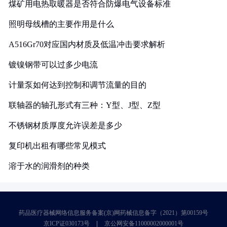
煤矿用电热取暖器是否符合防爆电气设备标准
照明母线槽的主要作用是什么
A516Gr70对应国内材质及低温冲击要求解析
镀镍钢带可以过多少电流
计量泵如何达到控制和调节流量的目的
联轴器的轴孔形式有三种：Y型、J型、Z型
不锈钢材质厚度允许误差是多少
复印机出租有哪些常见模式
溶于水的润滑剂的种类
药品医疗器械网络信息服务备案(京)网药械信息备字（2021）第00159号
京ICP证030173号
京公网安备11000002000001号