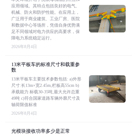
应用领域。其特点包括良好的电气、
机械、防火和防护性能。在应用上，
广泛用于商业建筑、工业厂房、医院
和数据中心等场所，凭借自身优势满
足不同领域对电力供应的高要求，保
障电力系统稳定运行。
2026年8月4日
13米平板车的标准尺寸和载重参
数
13米平板车主要技术参数包括: a)外形
尺寸:长13m×宽2.45m,栏板高55cm b)
承载能力:标载30-35吨,最大允许总重
49吨 c)符合国家道路车辆外廓尺寸及
轴荷限值标准
2026年8月4日
光模块接收功率多少是正常