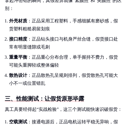
拿起冲击钻的瞬间，真假差异就像“素颜照”和“美颜照”的区
别：
外壳材质
：正品采用工程塑料，手感细腻有磨砂感，假
货塑料粗糙易留划痕
接口精度
：正品钻头接口与机身严丝合缝，假货接口处
常有明显缝隙或毛刺
重量平衡
：正品重心分布合理，单手握持不费力，假货
可能头重脚轻或整体偏轻
散热设计
：正品散热孔呈规则排列，假货散热孔可能大
小不一或位置错乱
三、性能测试：让假货原形毕露
真工具要经得起“实战检验”，这三个测试能快速识破假货：
空载测试
：接通电源后，正品电机运转平稳无异响，假