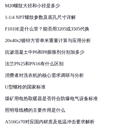
M20螺纹大径和小径是多少
1-1/4 NPT螺纹参数及底孔尺寸详解
F1010E是什么管？能否用3205或3505代换
20x40x2镀锌方管单米重量计算与应用分析
抗渗混凝土中P6和P8膨胀剂分别加多少
法兰PN25和PN16有什么区别
消费者对洗衣机的核心需求调研与分析
U型螺栓的国家标准
煤矿用电热取暖器是否符合防爆电气设备标准
照明母线槽的主要作用是什么
A516Gr70对应国内材质及低温冲击要求解析