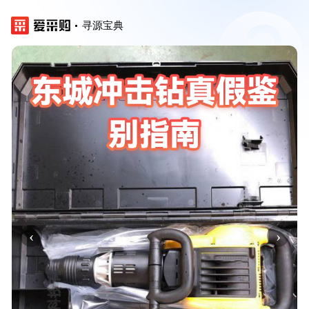
寻源宝典
‹
›