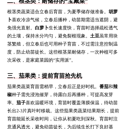
二、根茎类：耐储存的“宝藏菜”
根茎类蔬菜适合立春后育苗，为夏季储存做准备。
胡萝
卜
喜欢冷凉气候，立春后播种，幼苗期需适当遮阴，避
免强光直射。
白萝卜
生长速度快，育苗时选择疏松透气
的土壤，保持水分均匀，避免裂根现象。
土豆
虽常用块
茎繁殖，但立春后也可用种子育苗，不过需注意控制温
度，防止幼苗徒长。这些根茎菜耐储存，一次种植可多
次采收，是家庭菜园的“实用派”。
三、茄果类：提前育苗抢先机
茄果类蔬菜育苗需稍早，立春后正是好时机。
番茄
和
辣
椒
种子需先浸泡催芽，待露白后再播种，可提高发芽
率。
茄子
喜欢温暖环境，育苗时覆盖薄膜保温，待幼苗
长出2-3片真叶时移栽。这些茄果类蔬菜结果期长，提前
育苗能延长采收时间，让你从初夏吃到深秋。育苗时注
意通风透光，避免幼苗徒长，为后续生长打下良好基