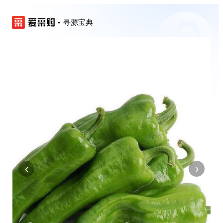
寻源宝典
‹
›