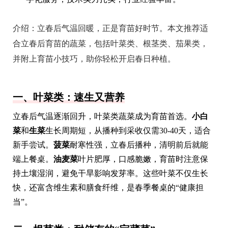
介绍：
立春后气温回暖，正是育苗好时节。本文推荐适
合立春后育苗的蔬菜，包括叶菜类、根茎类、茄果类，
并附上育苗小技巧，助你轻松开启春日种植。
一、叶菜类：速生又营养
立春后气温逐渐回升，叶菜类蔬菜成为育苗首选。
小白
菜
和
生菜
生长周期短，从播种到采收仅需30-40天，适合
新手尝试。
菠菜
耐寒性强，立春后播种，清明前后就能
端上餐桌。
油麦菜
叶片肥厚，口感脆嫩，育苗时注意保
持土壤湿润，避免干旱影响发芽率。这些叶菜不仅生长
快，还富含维生素和膳食纤维，是春季餐桌的“健康担
当”。