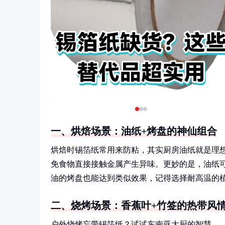
一、烘焙场景：油纸+烤盘的神仙组合
烘焙时锡箔纸常用来防粘，其实厨房油纸就是理
免食物直接接触金属产生异味。更妙的是，油纸可
油的烤盘也能达到类似效果，记得选择耐高温的
二、烧烤场景：香蕉叶+竹签的热带风
户外烧烤忘带锡箔纸？试试东南亚大厨的智慧—