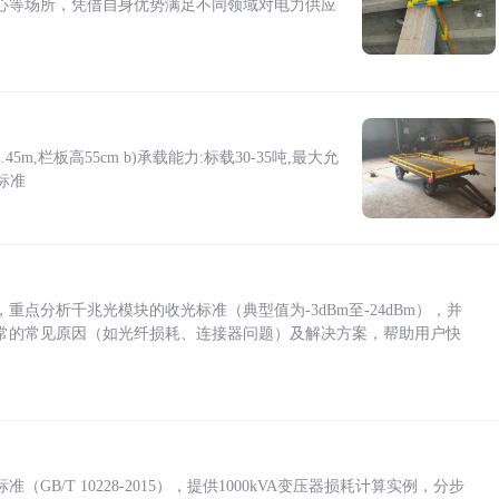
心等场所，凭借自身优势满足不同领域对电力供应
5m,栏板高55cm b)承载能力:标载30-35吨,最大允
标准
点分析千兆光模块的收光标准（典型值为-3dBm至-24dBm），并
常的常见原因（如光纤损耗、连接器问题）及解决方案，帮助用户快
/T 10228-2015），提供1000kVA变压器损耗计算实例，分步