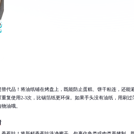
想替代品！将油纸铺在烤盘上，既能防止蛋糕、饼干粘连，还能
重复使用2-3次，比锡箔纸更环保。如果手头没有油纸，用刷过
植物油哦。
情
—香蕉叶！将新鲜香蕉叶洗净擦干，包裹住鱼类或肉类再烤制，