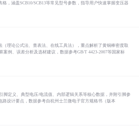
，涵盖SCB10/SCB13等常见型号参数，指导用户快速掌握变压器
法（理论公式法、查表法、在线工具法），重点解析了黄铜棒密度取
计算案例、误差分析及选材建议，数据参考GB/T 4423-2007等国家标
括各引脚定义、典型电压/电流值、内部逻辑关系等核心数据，并附引脚参
电路设计要点，数据参考自杭州士兰微电子官方规格书（版本