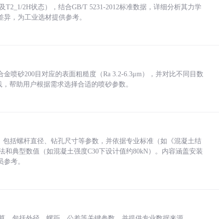
_1/2H状态），结合GB/T 5231-2012标准数据，详细分析其力学
差异，为工业选材提供参考。
砂200目对应的表面粗糙度（Ra 3.2-6.3μm），并对比不同目数
业实践，帮助用户根据需求选择合适的喷砂参数。
力，包括螺杆直径、钻孔尺寸等参数，并依据专业标准（如《混凝土结
方法和典型数值（如混凝土强度C30下设计值约80kN）。内容涵盖安装
员参考。
底孔计算，包括外径、螺距、公差等关键参数，并提供专业数据来源