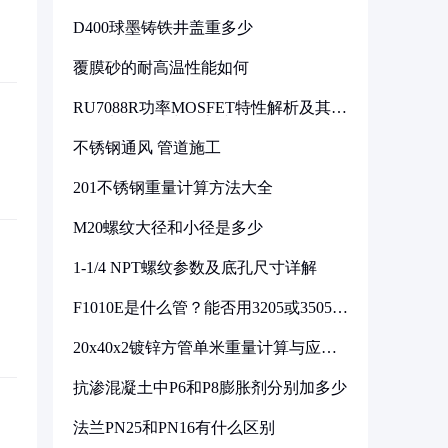
D400球墨铸铁井盖重多少
覆膜砂的耐高温性能如何
RU7088R功率MOSFET特性解析及其在
可调电源设计中的实践
不锈钢通风 管道施工
201不锈钢重量计算方法大全
M20螺纹大径和小径是多少
1-1/4 NPT螺纹参数及底孔尺寸详解
F1010E是什么管？能否用3205或3505代
换
20x40x2镀锌方管单米重量计算与应用
分析
抗渗混凝土中P6和P8膨胀剂分别加多少
法兰PN25和PN16有什么区别