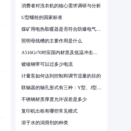
消费者对洗衣机的核心需求调研与分析
U型螺栓的国家标准
煤矿用电热取暖器是否符合防爆电气设
备标准
照明母线槽的主要作用是什么
A516Gr70对应国内材质及低温冲击要
求解析
镀镍钢带可以过多少电流
计量泵如何达到控制和调节流量的目的
联轴器的轴孔形式有三种：Y型、J型、
Z型
不锈钢材质厚度允许误差是多少
复印机出租有哪些常见模式
溶于水的润滑剂的种类