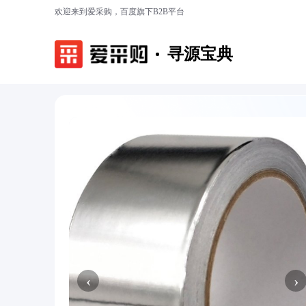
欢迎来到爱采购，百度旗下B2B平台
寻源宝典
‹
›