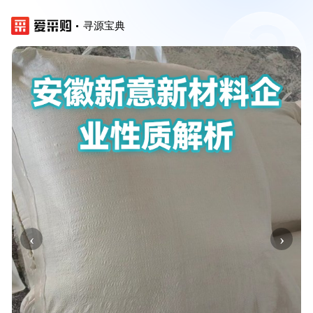
寻源宝典
‹
›