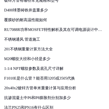
镀锌方管有哪些常见规格和型号
D400球墨铸铁井盖重多少
覆膜砂的耐高温性能如何
RU7088R功率MOSFET特性解析及其在可调电源设计中的
实践
不锈钢通风 管道施工
201不锈钢重量计算方法大全
M20螺纹大径和小径是多少
1-1/4 NPT螺纹参数及底孔尺寸详解
F1010E是什么管？能否用3205或3505代换
20x40x2镀锌方管单米重量计算与应用分析
抗渗混凝土中P6和P8膨胀剂分别加多少
法兰PN25和PN16有什么区别