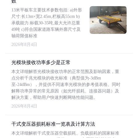
数
13米平板车主要技术参数包括: a)外形
尺寸:长13m×宽2.45m,栏板高55cm b)
承载能力:标载30-35吨,最大允许总重
49吨 c)符合国家道路车辆外廓尺寸及
轴荷限值标准
2026年8月4日
光模块接收功率多少是正常
本文详细解答光模块接收功率的正常范围及影响因素，重
点分析千兆光模块的收光标准（典型值为-3dBm
至-24dBm），并提供不同速率光模块的参考值表格。同时
解释功率异常的常见原因（如光纤损耗、连接器问题）及
解决方案，帮助用户快速判断网络性能问题。
2026年8月4日
干式变压器损耗标准一览表及计算方法
本文详细解析干式变压器空载损耗、负载损耗的国家标准