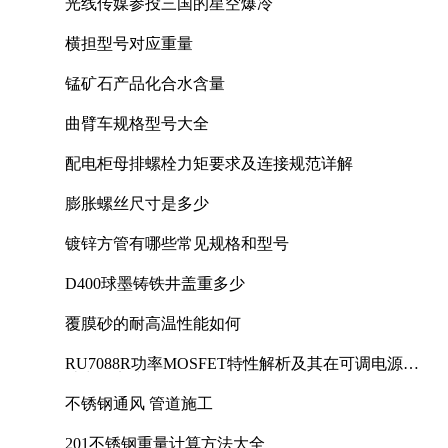
光线传媒参投三国的星空爆冷
横担型号对应重量
锰矿石产品化合水含量
曲臂车规格型号大全
配电柜母排螺栓力矩要求及连接规范详解
膨胀螺丝尺寸是多少
镀锌方管有哪些常见规格和型号
D400球墨铸铁井盖重多少
覆膜砂的耐高温性能如何
RU7088R功率MOSFET特性解析及其在可调电源设
计中的实践
不锈钢通风 管道施工
201不锈钢重量计算方法大全