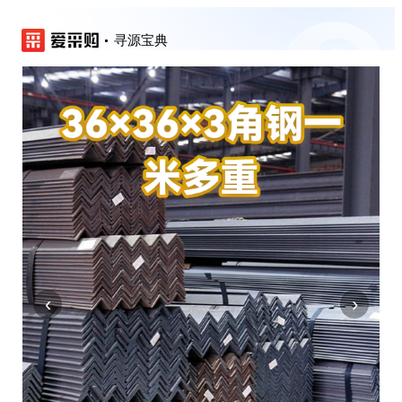
寻源宝典
‹
›