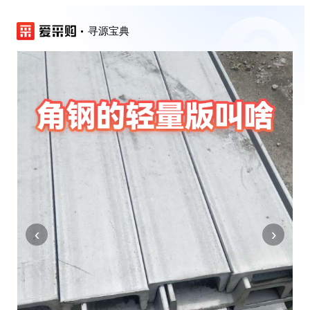
寻源宝典
‹
›