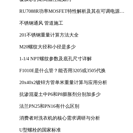
RU7088R功率MOSFET特性解析及其在可调电源设
计中的实践
不锈钢通风 管道施工
201不锈钢重量计算方法大全
M20螺纹大径和小径是多少
1-1/4 NPT螺纹参数及底孔尺寸详解
F1010E是什么管？能否用3205或3505代换
20x40x2镀锌方管单米重量计算与应用分析
抗渗混凝土中P6和P8膨胀剂分别加多少
法兰PN25和PN16有什么区别
消费者对洗衣机的核心需求调研与分析
U型螺栓的国家标准