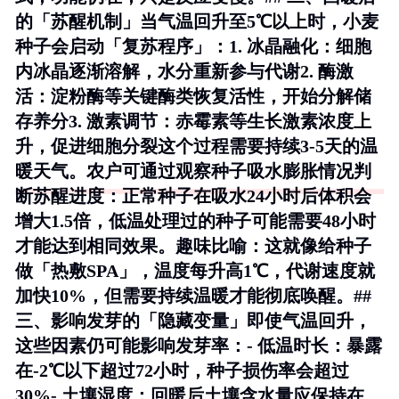
的「苏醒机制」当气温回升至5℃以上时，小麦
种子会启动「复苏程序」：1.
冰晶融化
：细胞
内冰晶逐渐溶解，水分重新参与代谢2.
酶激
活
：淀粉酶等关键酶类恢复活性，开始分解储
存养分3.
激素调节
：赤霉素等生长激素浓度上
升，促进细胞分裂这个过程需要持续3-5天的温
暖天气。农户可通过观察种子吸水膨胀情况判
断苏醒进度：正常种子在吸水24小时后体积会
增大1.5倍，低温处理过的种子可能需要48小时
才能达到相同效果。
趣味比喻
：这就像给种子
做「热敷SPA」，温度每升高1℃，代谢速度就
加快10%，但需要持续温暖才能彻底唤醒。##
三、影响发芽的「隐藏变量」即使气温回升，
这些因素仍可能影响发芽率：-
低温时长
：暴露
在-2℃以下超过72小时，种子损伤率会超过
30%-
土壤湿度
：回暖后土壤含水量应保持在