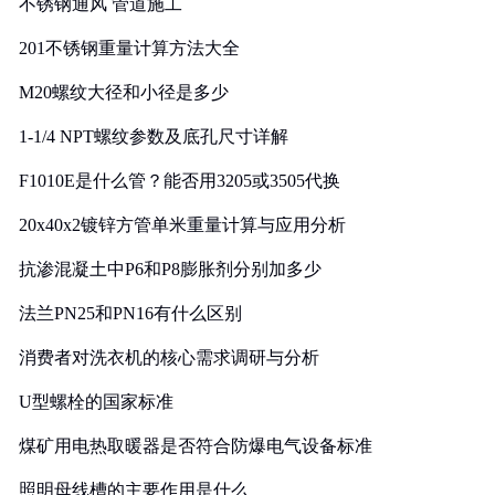
不锈钢通风 管道施工
201不锈钢重量计算方法大全
M20螺纹大径和小径是多少
1-1/4 NPT螺纹参数及底孔尺寸详解
F1010E是什么管？能否用3205或3505代换
20x40x2镀锌方管单米重量计算与应用分析
抗渗混凝土中P6和P8膨胀剂分别加多少
法兰PN25和PN16有什么区别
消费者对洗衣机的核心需求调研与分析
U型螺栓的国家标准
煤矿用电热取暖器是否符合防爆电气设备标准
照明母线槽的主要作用是什么