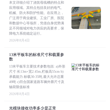
本文详细介绍了浇筑母线槽的特点和
应用领域。其特点包括良好的电气、
机械、防火和防护性能。在应用上，
广泛用于商业建筑、工业厂房、医院
和数据中心等场所，凭借自身优势满
足不同领域对电力供应的高要求，保
障电力系统稳定运行。
2026年8月4日
13米平板车的标准尺寸和载重参
数
13米平板车主要技术参数包括: a)外形
尺寸:长13m×宽2.45m,栏板高55cm b)
承载能力:标载30-35吨,最大允许总重
49吨 c)符合国家道路车辆外廓尺寸及
轴荷限值标准
2026年8月4日
光模块接收功率多少是正常