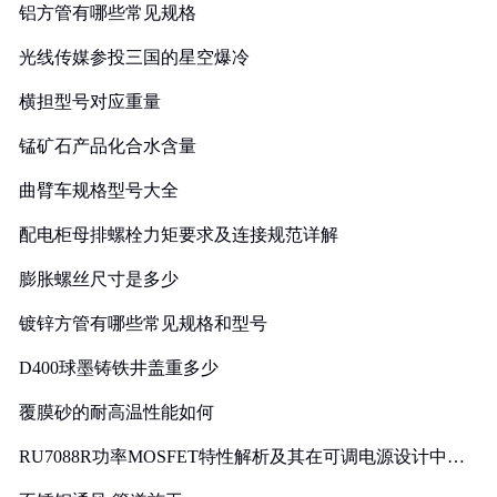
铝方管有哪些常见规格
光线传媒参投三国的星空爆冷
横担型号对应重量
锰矿石产品化合水含量
曲臂车规格型号大全
配电柜母排螺栓力矩要求及连接规范详解
膨胀螺丝尺寸是多少
镀锌方管有哪些常见规格和型号
D400球墨铸铁井盖重多少
覆膜砂的耐高温性能如何
RU7088R功率MOSFET特性解析及其在可调电源设计中的
实践