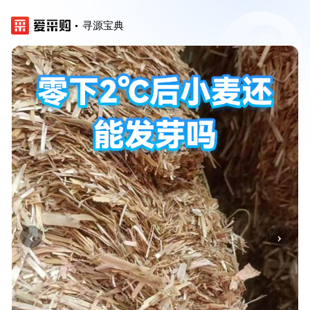
寻源宝典
‹
›