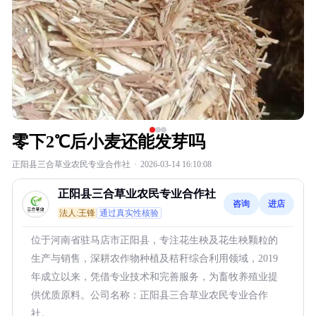
零下2℃后小麦还能发芽吗
正阳县三合草业农民专业合作社
·
2026-03-14 16:10:08
正阳县三合草业农民专业合作社
咨询
进店
法人:王锋
通过真实性核验
位于河南省驻马店市正阳县，专注花生秧及花生秧颗粒的
生产与销售，深耕农作物种植及秸秆综合利用领域，2019
年成立以来，凭借专业技术和完善服务，为畜牧养殖业提
供优质原料。公司名称：正阳县三合草业农民专业合作
社。