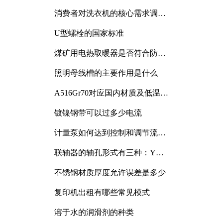
消费者对洗衣机的核心需求调研
与分析
U型螺栓的国家标准
煤矿用电热取暖器是否符合防爆
电气设备标准
照明母线槽的主要作用是什么
A516Gr70对应国内材质及低温冲
击要求解析
镀镍钢带可以过多少电流
计量泵如何达到控制和调节流量
的目的
联轴器的轴孔形式有三种：Y
型、J型、Z型
不锈钢材质厚度允许误差是多少
复印机出租有哪些常见模式
溶于水的润滑剂的种类