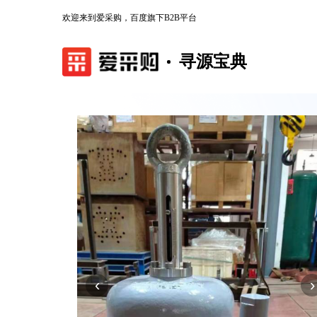
欢迎来到爱采购，百度旗下B2B平台
寻源宝典
‹
›