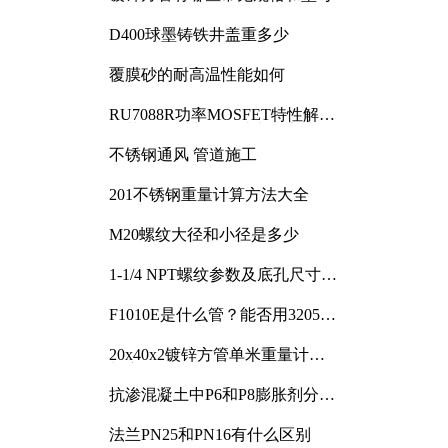
D400球墨铸铁井盖重多少
覆膜砂的耐高温性能如何
RU7088R功率MOSFET特性解析
及其在可调电源设计中的实践
不锈钢通风 管道施工
201不锈钢重量计算方法大全
M20螺纹大径和小径是多少
1-1/4 NPT螺纹参数及底孔尺寸详
解
F1010E是什么管？能否用3205或
3505代换
20x40x2镀锌方管单米重量计算
与应用分析
抗渗混凝土中P6和P8膨胀剂分别
加多少
法兰PN25和PN16有什么区别