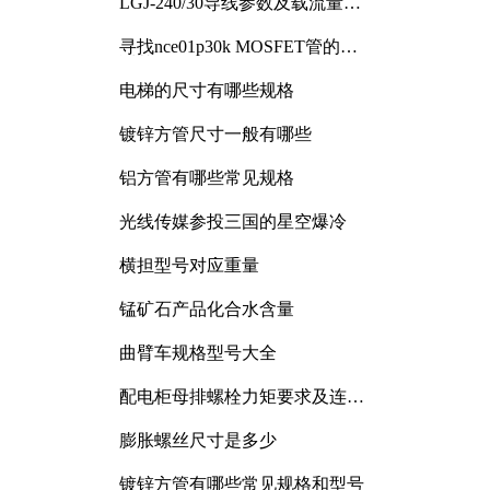
LGJ-240/30导线参数及载流量解
析
寻找nce01p30k MOSFET管的合
适替代型号
电梯的尺寸有哪些规格
镀锌方管尺寸一般有哪些
铝方管有哪些常见规格
光线传媒参投三国的星空爆冷
横担型号对应重量
锰矿石产品化合水含量
曲臂车规格型号大全
配电柜母排螺栓力矩要求及连接
规范详解
膨胀螺丝尺寸是多少
镀锌方管有哪些常见规格和型号