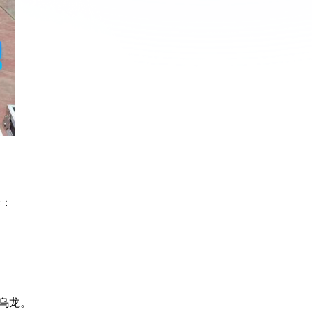
译：
乌龙。