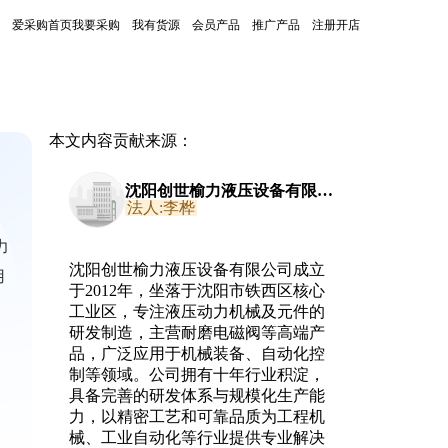
爱采购首页
我要采购
我有货源
会员产品
推广产品
注册开店
本文内容贡献来源：
沈阳创世榆力液压设备有限公
司
法人:李桦
力
沈阳创世榆力液压设备有限公司成立
用
于2012年，坐落于沈阳市铁西区核心
工业区，专注液压动力机械及元件的
研发制造，主营耐磨电磁阀等高端产
品，广泛应用于机械装备、自动化控
制等领域。公司拥有十年行业积淀，
具备完善的研发体系与规模化生产能
力，以精密工艺和可靠品质为工程机
械、工业自动化等行业提供专业解决