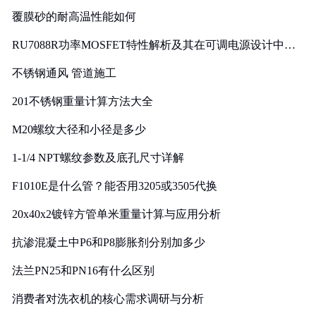
覆膜砂的耐高温性能如何
RU7088R功率MOSFET特性解析及其在可调电源设计中的
实践
不锈钢通风 管道施工
201不锈钢重量计算方法大全
M20螺纹大径和小径是多少
1-1/4 NPT螺纹参数及底孔尺寸详解
F1010E是什么管？能否用3205或3505代换
20x40x2镀锌方管单米重量计算与应用分析
抗渗混凝土中P6和P8膨胀剂分别加多少
法兰PN25和PN16有什么区别
消费者对洗衣机的核心需求调研与分析