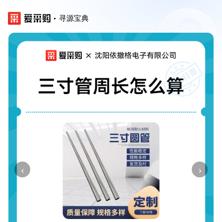
寻源宝典
‹
›