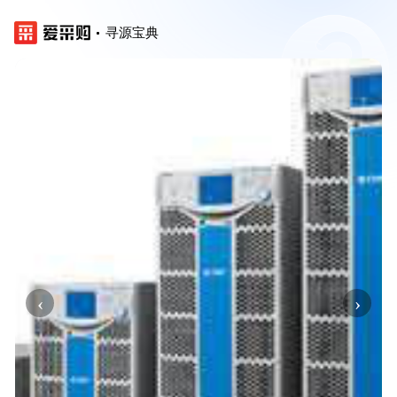
寻源宝典
‹
›