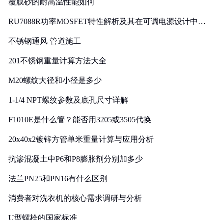
覆膜砂的耐高温性能如何
RU7088R功率MOSFET特性解析及其在可调电源设计中的
实践
不锈钢通风 管道施工
201不锈钢重量计算方法大全
M20螺纹大径和小径是多少
1-1/4 NPT螺纹参数及底孔尺寸详解
F1010E是什么管？能否用3205或3505代换
20x40x2镀锌方管单米重量计算与应用分析
抗渗混凝土中P6和P8膨胀剂分别加多少
法兰PN25和PN16有什么区别
消费者对洗衣机的核心需求调研与分析
U型螺栓的国家标准