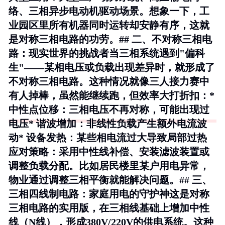
络、三相异步电动机驱动场景。想象一下，工
业园区里所有机器同时运转却安静有序，这就
是对称三相电路的功劳。## 二、不对称三相电
路：现实世界的挑战者当三相系统遇到"偏科
生"——某相电压或负载出现差异时，就形成了
不对称三相电路。这种情况就像三人接力赛中
有人掉棒，虽然能继续跑，但效率大打折扣：*
中性点位移
：三相电压不再对称，可能出现过
电压*
谐波增加
：非线性负载产生额外电流波
动*
设备发热
：某些相电流过大导致局部过热
应对策略：采用中性线补偿、安装滤波装置或
调整负载分配。比如居民楼里某户用电异常，
物业通过调整三相平衡就能解决问题。## 三、
三相四线制电路：家庭用电的守护神这是对称
三相电路的实用版，在三相线基础上增加中性
线（N线），形成380V/220V的供电系统。这种