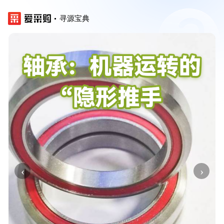
寻源宝典
‹
›