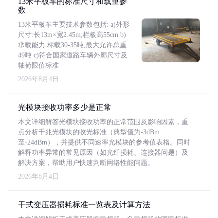
13米平板车的标准尺寸和载重参
数
13米平板车主要技术参数包括: a)外形
尺寸:长13m×宽2.45m,栏板高55cm b)
承载能力:标载30-35吨,最大允许总重
49吨 c)符合国家道路车辆外廓尺寸及
轴荷限值标准
2026年8月4日
光模块接收功率多少是正常
本文详细解答光模块接收功率的正常范围及影响因素，重
点分析千兆光模块的收光标准（典型值为-3dBm
至-24dBm），并提供不同速率光模块的参考值表格。同时
解释功率异常的常见原因（如光纤损耗、连接器问题）及
解决方案，帮助用户快速判断网络性能问题。
2026年8月4日
干式变压器损耗标准一览表及计算方法