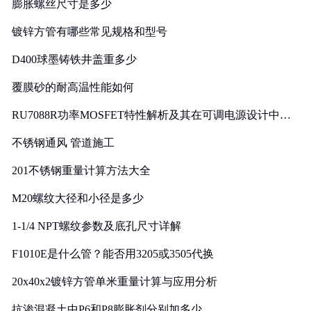
膨胀螺丝尺寸是多少
镀锌方管有哪些常见规格和型号
D400球墨铸铁井盖重多少
覆膜砂的耐高温性能如何
RU7088R功率MOSFET特性解析及其在可调电源设计中的
实践
不锈钢通风 管道施工
201不锈钢重量计算方法大全
M20螺纹大径和小径是多少
1-1/4 NPT螺纹参数及底孔尺寸详解
F1010E是什么管？能否用3205或3505代换
20x40x2镀锌方管单米重量计算与应用分析
抗渗混凝土中P6和P8膨胀剂分别加多少