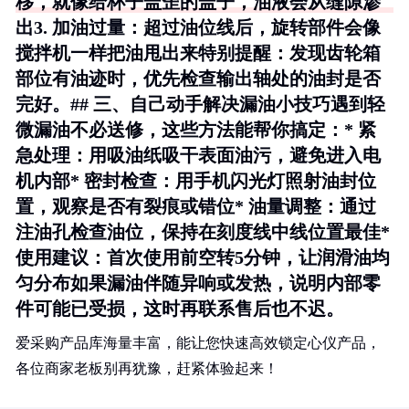
移，就像给杯子盖歪的盖子，油液会从缝隙渗
出3.
加油过量
：超过油位线后，旋转部件会像
搅拌机一样把油甩出来特别提醒：发现齿轮箱
部位有油迹时，优先检查输出轴处的油封是否
完好。## 三、自己动手解决漏油小技巧遇到轻
微漏油不必送修，这些方法能帮你搞定：*
紧
急处理
：用吸油纸吸干表面油污，避免进入电
机内部*
密封检查
：用手机闪光灯照射油封位
置，观察是否有裂痕或错位*
油量调整
：通过
注油孔检查油位，保持在刻度线中线位置最佳*
使用建议
：首次使用前空转5分钟，让润滑油均
匀分布如果漏油伴随异响或发热，说明内部零
件可能已受损，这时再联系售后也不迟。
爱采购产品库海量丰富，能让您快速高效锁定心仪产品，
各位商家老板别再犹豫，赶紧体验起来！