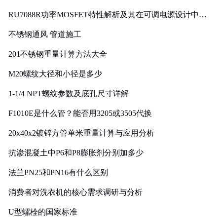
RU7088R功率MOSFET特性解析及其在可调电源设计中的
实践
不锈钢通风 管道施工
201不锈钢重量计算方法大全
M20螺纹大径和小径是多少
1-1/4 NPT螺纹参数及底孔尺寸详解
F1010E是什么管？能否用3205或3505代换
20x40x2镀锌方管单米重量计算与应用分析
抗渗混凝土中P6和P8膨胀剂分别加多少
法兰PN25和PN16有什么区别
消费者对洗衣机的核心需求调研与分析
U型螺栓的国家标准