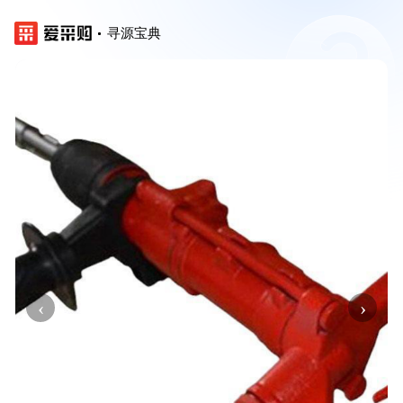
寻源宝典
‹
›