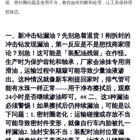
留、密封圈问题及使用不当，教你如何判断和处理，让工具保持理
想状态。
一、新冲击钻漏油？先别急着退货！刚拆封的
冲击钻发现漏油，第一反应是不是想找商家理
论？别急！这可能是「装配油残留」在作怪。
生产时为保护齿轮和轴承，厂家会涂抹专用润
滑油，运输过程中颠簸可能导致少量油液渗
出。这种情况就像新车刚提回家时，排气管可
能有水珠一样正常——用干净布擦拭后，观察
24小时是否继续渗油即可。## 二、这3种漏油
必须警惕！如果擦拭后仍持续漏油，可能是以
下问题：1.
密封圈老化
：运输碰撞或存放不当
可能导致密封件变形，就像自行车内胎被扎一
样漏油2.
油封安装不当
：装配时油封位置偏