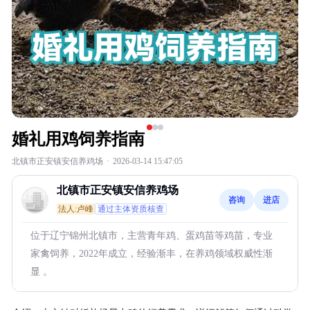
婚礼用鸡饲养指南
北镇市正安镇安信养鸡场
·
2026-03-14 15:47:05
北镇市正安镇安信养鸡场
咨询
进店
法人:卢峰
通过主体资质核查
位于辽宁锦州北镇市，主营青年鸡、蛋鸡苗等鸡苗，专业
家禽饲养，2022年成立，经验渐丰，在养鸡领域权威性渐
显 。