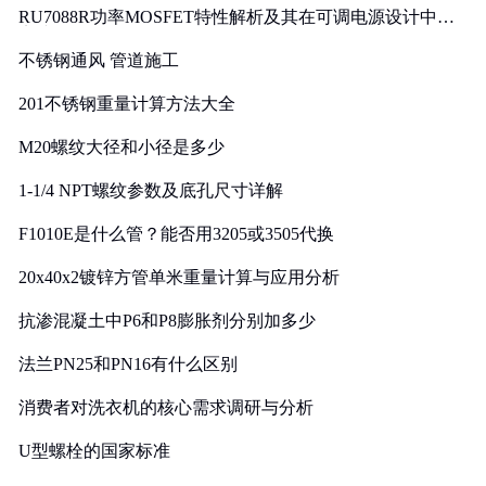
RU7088R功率MOSFET特性解析及其在可调电源设计中的
实践
不锈钢通风 管道施工
201不锈钢重量计算方法大全
M20螺纹大径和小径是多少
1-1/4 NPT螺纹参数及底孔尺寸详解
F1010E是什么管？能否用3205或3505代换
20x40x2镀锌方管单米重量计算与应用分析
抗渗混凝土中P6和P8膨胀剂分别加多少
法兰PN25和PN16有什么区别
消费者对洗衣机的核心需求调研与分析
U型螺栓的国家标准