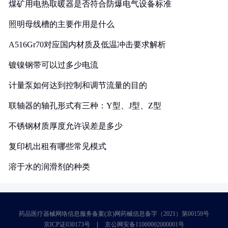
煤矿用电热取暖器是否符合防爆电气设备标准
照明母线槽的主要作用是什么
A516Gr70对应国内材质及低温冲击要求解析
镀镍钢带可以过多少电流
计量泵如何达到控制和调节流量的目的
联轴器的轴孔形式有三种：Y型、J型、Z型
不锈钢材质厚度允许误差是多少
复印机出租有哪些常见模式
溶于水的润滑剂的种类
药品医疗器械网络信息服务备案(京)网药械信息备字（2021）第00159号
京ICP证030173号
京公网安备11000002000001号