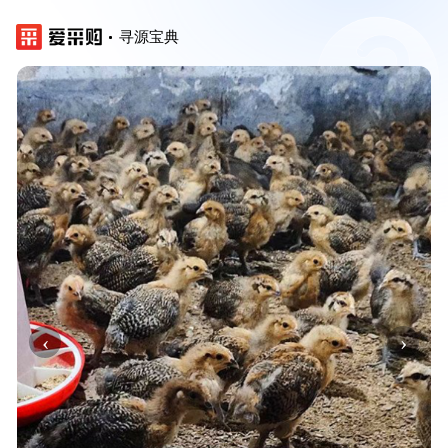
寻源宝典
‹
›