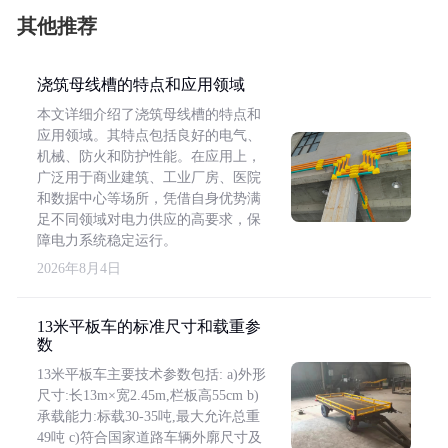
其他推荐
浇筑母线槽的特点和应用领域
本文详细介绍了浇筑母线槽的特点和
应用领域。其特点包括良好的电气、
机械、防火和防护性能。在应用上，
广泛用于商业建筑、工业厂房、医院
和数据中心等场所，凭借自身优势满
足不同领域对电力供应的高要求，保
障电力系统稳定运行。
2026年8月4日
13米平板车的标准尺寸和载重参
数
13米平板车主要技术参数包括: a)外形
尺寸:长13m×宽2.45m,栏板高55cm b)
承载能力:标载30-35吨,最大允许总重
49吨 c)符合国家道路车辆外廓尺寸及