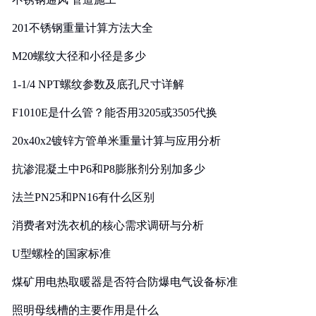
201不锈钢重量计算方法大全
M20螺纹大径和小径是多少
1-1/4 NPT螺纹参数及底孔尺寸详解
F1010E是什么管？能否用3205或3505代换
20x40x2镀锌方管单米重量计算与应用分析
抗渗混凝土中P6和P8膨胀剂分别加多少
法兰PN25和PN16有什么区别
消费者对洗衣机的核心需求调研与分析
U型螺栓的国家标准
煤矿用电热取暖器是否符合防爆电气设备标准
照明母线槽的主要作用是什么