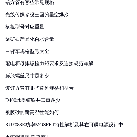
铝方管有哪些常见规格
光线传媒参投三国的星空爆冷
横担型号对应重量
锰矿石产品化合水含量
曲臂车规格型号大全
配电柜母排螺栓力矩要求及连接规范详解
膨胀螺丝尺寸是多少
镀锌方管有哪些常见规格和型号
D400球墨铸铁井盖重多少
覆膜砂的耐高温性能如何
RU7088R功率MOSFET特性解析及其在可调电源设计中的
实践
不锈钢通风 管道施工