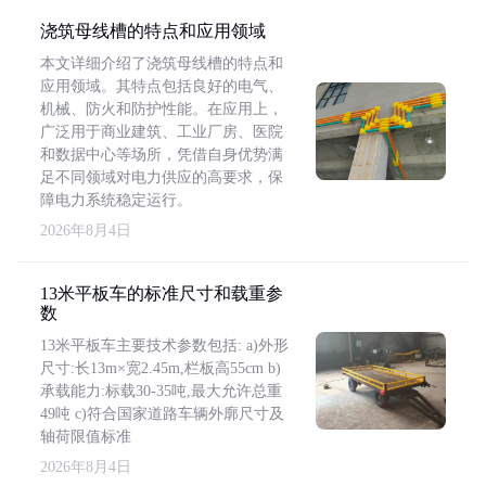
浇筑母线槽的特点和应用领域
本文详细介绍了浇筑母线槽的特点和
应用领域。其特点包括良好的电气、
机械、防火和防护性能。在应用上，
广泛用于商业建筑、工业厂房、医院
和数据中心等场所，凭借自身优势满
足不同领域对电力供应的高要求，保
障电力系统稳定运行。
2026年8月4日
13米平板车的标准尺寸和载重参
数
13米平板车主要技术参数包括: a)外形
尺寸:长13m×宽2.45m,栏板高55cm b)
承载能力:标载30-35吨,最大允许总重
49吨 c)符合国家道路车辆外廓尺寸及
轴荷限值标准
2026年8月4日