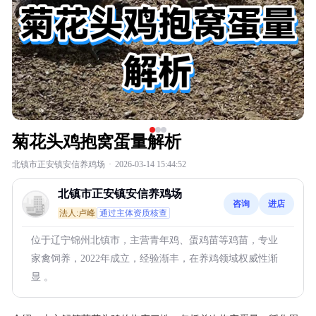
菊花头鸡抱窝蛋量解析
北镇市正安镇安信养鸡场
·
2026-03-14 15:44:52
北镇市正安镇安信养鸡场
咨询
进店
法人:卢峰
通过主体资质核查
位于辽宁锦州北镇市，主营青年鸡、蛋鸡苗等鸡苗，专业
家禽饲养，2022年成立，经验渐丰，在养鸡领域权威性渐
显 。