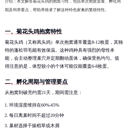
介绍：
本文解答菊花头鸡的抱窝习性，包括单次抱窝蛋量、孵化周
期及饲养要点，帮助养殖者了解这种特色家禽的繁殖特性。
一、菊花头鸡抱窝特性
菊花头鸡（又称凤头鸡）单次抱窝通常覆盖8-12枚蛋，其独
特的蓬松羽毛能有效保温。这种鸡种具有强烈的母性本
能，会主动整理巢穴并定期翻动蛋体，确保受热均匀。值
得注意的是，体型较小的个体可能仅能覆盖6-8枚蛋。
二、孵化周期与管理要点
从抱窝到破壳约需21天，期间需注意：
环境湿度维持在60%-65%
每日离巢时间不超过20分钟
巢材选择干燥稻草或木屑