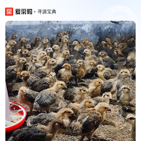
寻源宝典
‹
›