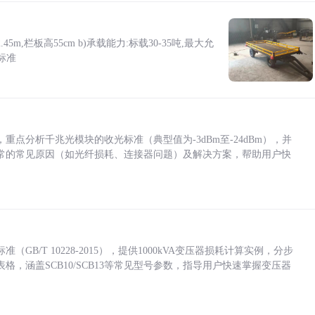
5m,栏板高55cm b)承载能力:标载30-35吨,最大允
标准
点分析千兆光模块的收光标准（典型值为-3dBm至-24dBm），并
常的常见原因（如光纤损耗、连接器问题）及解决方案，帮助用户快
/T 10228-2015），提供1000kVA变压器损耗计算实例，分步
，涵盖SCB10/SCB13等常见型号参数，指导用户快速掌握变压器