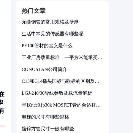
热门文章
无缝钢管的常用规格及壁厚
生活中常见的传感器有哪些呢
PE100管材的含义是什么
工业厂房载重标准：一平方米能承受多
少公斤
CONOSTAN公司简介
，
C13和C14插头国标与欧标的区别及其
标准解析
LGJ-240/30导线参数及载流量解析
在
华
寻找nce01p30k MOSFET管的合适替代
型号
有
电梯的尺寸有哪些规格
镀锌方管尺寸一般有哪些