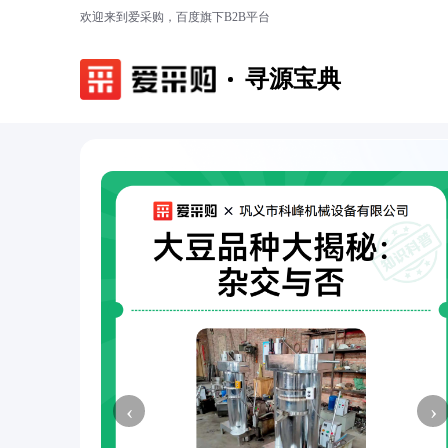
欢迎来到爱采购，百度旗下B2B平台
寻源宝典
‹
›