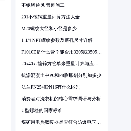
不锈钢通风 管道施工
201不锈钢重量计算方法大全
M20螺纹大径和小径是多少
1-1/4 NPT螺纹参数及底孔尺寸详解
F1010E是什么管？能否用3205或3505代
换
20x40x2镀锌方管单米重量计算与应用
分析
抗渗混凝土中P6和P8膨胀剂分别加多少
法兰PN25和PN16有什么区别
消费者对洗衣机的核心需求调研与分析
U型螺栓的国家标准
煤矿用电热取暖器是否符合防爆电气设
备标准