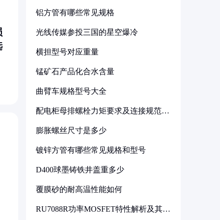
铝方管有哪些常见规格
损
光线传媒参投三国的星空爆冷
选
横担型号对应重量
锰矿石产品化合水含量
曲臂车规格型号大全
配电柜母排螺栓力矩要求及连接规范详
解
膨胀螺丝尺寸是多少
镀锌方管有哪些常见规格和型号
D400球墨铸铁井盖重多少
覆膜砂的耐高温性能如何
RU7088R功率MOSFET特性解析及其在
可调电源设计中的实践