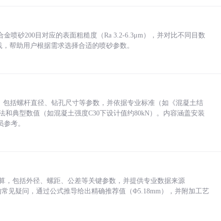
砂200目对应的表面粗糙度（Ra 3.2-6.3μm），并对比不同目数
业实践，帮助用户根据需求选择合适的喷砂参数。
力，包括螺杆直径、钻孔尺寸等参数，并依据专业标准（如《混凝土结
方法和典型数值（如混凝土强度C30下设计值约80kN）。内容涵盖安装
员参考。
底孔计算，包括外径、螺距、公差等关键参数，并提供专业数据来源
孔尺寸的常见疑问，通过公式推导给出精确推荐值（Φ5.18mm），并附加工艺