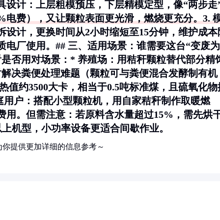
具设计
：上层粗模预压，下层精模定型，像“两步走
%电费），又让颗粒表面更光滑，燃烧更充分。3.
拆设计，更换时间从2小时缩短至15分钟，维护成本
质电厂使用。## 三、适用场景：谁需要这台“变废为
看是否用对场景：*
养殖场
：用秸秆颗粒替代部分精
时解决粪便处理难题（颗粒可与粪便混合发酵制有机
热值约3500大卡，相当于0.5吨标准煤，且硫氧化物
庭用户
：搭配小型颗粒机，用自家秸秆制作取暖燃
炭费用。但需注意：若原料含水量超过15%，需先烘
以上机型，小功率设备更适合间歇作业。
为你提供更加详细的信息参考～