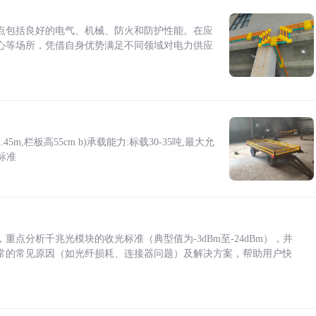
点包括良好的电气、机械、防火和防护性能。在应
心等场所，凭借自身优势满足不同领域对电力供应
5m,栏板高55cm b)承载能力:标载30-35吨,最大允
标准
点分析千兆光模块的收光标准（典型值为-3dBm至-24dBm），并
常的常见原因（如光纤损耗、连接器问题）及解决方案，帮助用户快