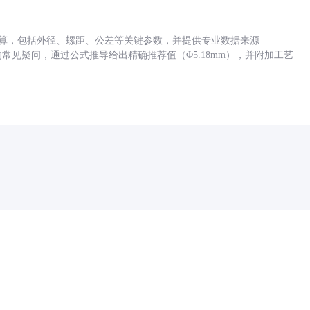
底孔计算，包括外径、螺距、公差等关键参数，并提供专业数据来源
孔尺寸的常见疑问，通过公式推导给出精确推荐值（Φ5.18mm），并附加工艺
药品医疗器械网络信息服务备案(京)网药械信息备字（2021）第00159号
京ICP证030173号
京公网安备11000002000001号