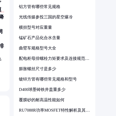
”
铝方管有哪些常见规格
模
降
光线传媒参投三国的星空爆冷
横担型号对应重量
饲
锰矿石产品化合水含量
排
曲臂车规格型号大全
配电柜母排螺栓力矩要求及连接规范详
干
解
膨胀螺丝尺寸是多少
镀锌方管有哪些常见规格和型号
D400球墨铸铁井盖重多少
覆膜砂的耐高温性能如何
RU7088R功率MOSFET特性解析及其在
可调电源设计中的实践