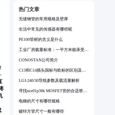
热门文章
无缝钢管的常用规格及壁厚
生活中常见的传感器有哪些呢
PE100管材的含义是什么
工业厂房载重标准：一平方米能承受多
少公斤
CONOSTAN公司简介
台
C13和C14插头国标与欧标的区别及其
—
标准解析
LGJ-240/30导线参数及载流量解析
直
疼
寻找nce01p30k MOSFET管的合适替代
型号
机
电梯的尺寸有哪些规格
：
成
镀锌方管尺寸一般有哪些