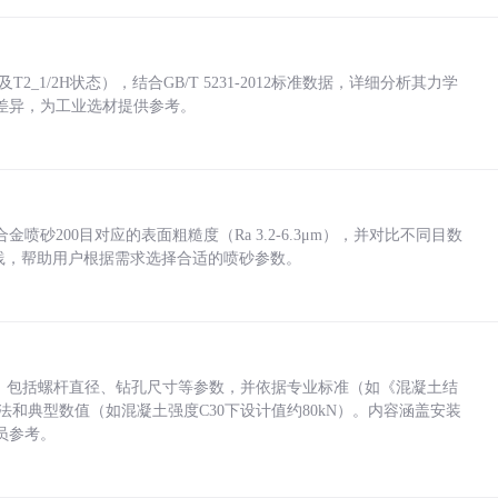
_1/2H状态），结合GB/T 5231-2012标准数据，详细分析其力学
差异，为工业选材提供参考。
砂200目对应的表面粗糙度（Ra 3.2-6.3μm），并对比不同目数
业实践，帮助用户根据需求选择合适的喷砂参数。
力，包括螺杆直径、钻孔尺寸等参数，并依据专业标准（如《混凝土结
方法和典型数值（如混凝土强度C30下设计值约80kN）。内容涵盖安装
员参考。