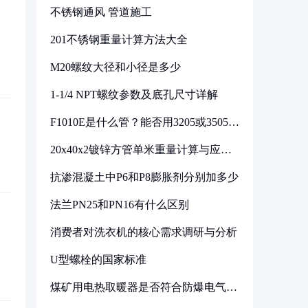
不锈钢通风 管道施工
201不锈钢重量计算方法大全
M20螺纹大径和小径是多少
1-1/4 NPT螺纹参数及底孔尺寸详解
F1010E是什么管？能否用3205或3505代
换
20x40x2镀锌方管单米重量计算与应用
分析
抗渗混凝土中P6和P8膨胀剂分别加多少
法兰PN25和PN16有什么区别
消费者对洗衣机的核心需求调研与分析
U型螺栓的国家标准
煤矿用电热取暖器是否符合防爆电气设
备标准