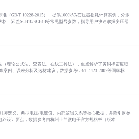
/T 10228-2015），提供1000kVA变压器损耗计算实例，分步
，涵盖SCB10/SCB13等常见型号参数，指导用户快速掌握变压器
法（理论公式法、查表法、在线工具法），重点解析了黄铜棒密度取
计算案例、误差分析及选材建议，数据参考GB/T 4423-2007等国家标
括各引脚定义、典型电压/电流值、内部逻辑关系等核心数据，并附引脚参
电路设计要点，数据参考自杭州士兰微电子官方规格书（版本