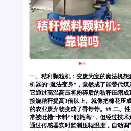
一、秸秆颗粒机：变废为宝的魔法机想
机器的“魔法变身”，竟然成了能替代
它通过高温高压将粉碎后的秸秆压缩成直
接烧秸秆提高3倍以上。就像把棉花压
的农业废弃物变成了香饽饽。## 二、
常被吐槽“卡料”“能耗高”，但经过技
通过传感器实时监测压辊温度，自动调