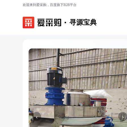
欢迎来到爱采购，百度旗下B2B平台
寻源宝典
‹
›