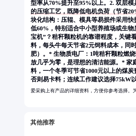
型率从70%提升至95%以上。2.
双层模
的压缩工艺，既降低电机负荷（节省20
块化结构
：压辊、模具等易损件采用快
低60%，特别适合中小型养殖场或生物
宝机”？秸秆颗粒机的靠谱程度，关键
料，每头牛每天节省2元饲料成本，同
肥）。*
生物质电厂
：1吨秸秆颗粒燃烧
放几乎为零，是理想的清洁能源。*
家
料，一个冬季可节省1000元以上的煤
否则易卡料；连续工作建议选择75kW
爱采购上有产品的详细资料，方便你参考选择。
其他推荐