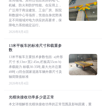
应用领域。其特点包括良好的电气、
机械、防火和防护性能。在应用上，
广泛用于商业建筑、工业厂房、医院
和数据中心等场所，凭借自身优势满
足不同领域对电力供应的高要求，保
障电力系统稳定运行。
2026年8月4日
13米平板车的标准尺寸和载重参
数
13米平板车主要技术参数包括: a)外形
尺寸:长13m×宽2.45m,栏板高55cm b)
承载能力:标载30-35吨,最大允许总重
49吨 c)符合国家道路车辆外廓尺寸及
轴荷限值标准
2026年8月4日
光模块接收功率多少是正常
本文详细解答光模块接收功率的正常范围及影响因素，重