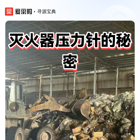
寻源宝典
‹
›