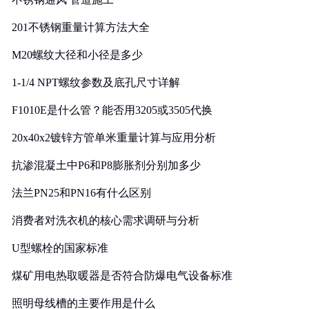
201不锈钢重量计算方法大全
M20螺纹大径和小径是多少
1-1/4 NPT螺纹参数及底孔尺寸详解
F1010E是什么管？能否用3205或3505代换
20x40x2镀锌方管单米重量计算与应用分析
抗渗混凝土中P6和P8膨胀剂分别加多少
法兰PN25和PN16有什么区别
消费者对洗衣机的核心需求调研与分析
U型螺栓的国家标准
煤矿用电热取暖器是否符合防爆电气设备标准
照明母线槽的主要作用是什么