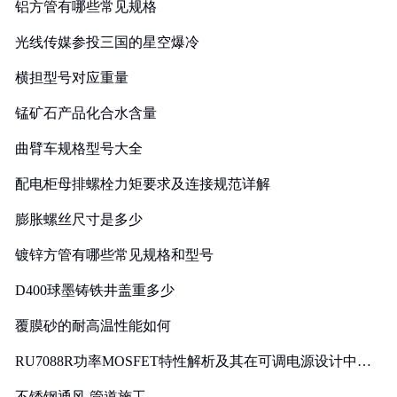
铝方管有哪些常见规格
光线传媒参投三国的星空爆冷
横担型号对应重量
锰矿石产品化合水含量
曲臂车规格型号大全
配电柜母排螺栓力矩要求及连接规范详解
膨胀螺丝尺寸是多少
镀锌方管有哪些常见规格和型号
D400球墨铸铁井盖重多少
覆膜砂的耐高温性能如何
RU7088R功率MOSFET特性解析及其在可调电源设计中的
实践
不锈钢通风 管道施工