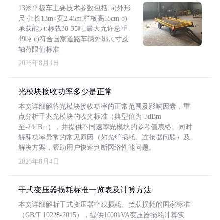
13米平板车主要技术参数包括: a)外形
尺寸:长13m×宽2.45m,栏板高55cm b)
承载能力:标载30-35吨,最大允许总重
49吨 c)符合国家道路车辆外廓尺寸及
轴荷限值标准
2026年8月4日
光模块接收功率多少是正常
本文详细解答光模块接收功率的正常范围及影响因素，重
点分析千兆光模块的收光标准（典型值为-3dBm
至-24dBm），并提供不同速率光模块的参考值表格。同时
解释功率异常的常见原因（如光纤损耗、连接器问题）及
解决方案，帮助用户快速判断网络性能问题。
2026年8月4日
干式变压器损耗标准一览表及计算方法
本文详细解析干式变压器空载损耗、负载损耗的国家标准
（GB/T 10228-2015），提供1000kVA变压器损耗计算实