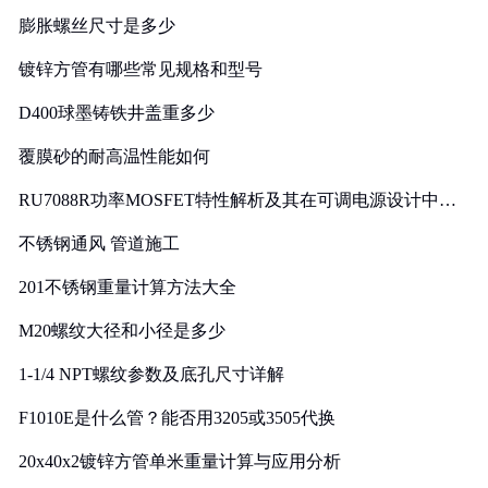
膨胀螺丝尺寸是多少
镀锌方管有哪些常见规格和型号
D400球墨铸铁井盖重多少
覆膜砂的耐高温性能如何
RU7088R功率MOSFET特性解析及其在可调电源设计中的
实践
不锈钢通风 管道施工
201不锈钢重量计算方法大全
M20螺纹大径和小径是多少
1-1/4 NPT螺纹参数及底孔尺寸详解
F1010E是什么管？能否用3205或3505代换
20x40x2镀锌方管单米重量计算与应用分析