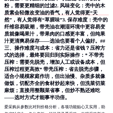
粉，需要更精细的过滤2.
风味变化
：壳中的木
质素会轻微改变油的香气，有人觉得更“天
然”，有人觉得有“草腥味”3.
保存难度
：壳中的
纤维容易吸潮，带壳油在潮湿环境中更容易变
质就像喝果汁，带果肉的口感更丰富，但纯果
汁更清爽易保存——选油也要看个人偏好。##
三、操作难度与成本：省力还是省钱？压榨方
式的选择，最终要回归到实际操作：*
不带壳
压榨
：需要先脱壳，增加人工或设备成本，但
压榨过程更高效*
带壳压榨
：省去脱壳步骤，
适合小规模家庭作坊，但出油慢、杂质多就像
做饭，切配齐全的食材炒起来快，但洗菜切菜
麻烦；直接用整颗菜省事，但炒不熟还难吃
——选对方式才能事半功倍。
爱采购从参数比对到价格分析，各项功能贴心又实用，助