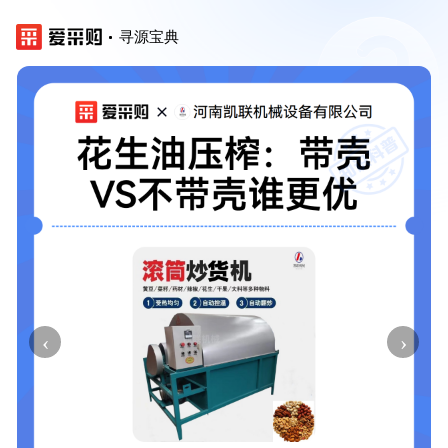
寻源宝典
‹
›