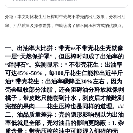
介绍：
本文对比花生油压榨时带壳与不带壳的出油效果，分析出油
率、油品质量及操作差异，帮助读者了解不同压榨方式的优缺点。
一、出油率大比拼：带壳vs不带壳花生壳就像
一层“天然保护罩”，但压榨时却成了出油率的
“绊脚石”。实测显示：*
不带壳花生
：出油率
可达45%-50%，每100斤花生仁能榨出近半斤
油*
带壳花生
：出油率骤降至30%左右，因为
壳会吸收部分油脂，还会阻碍油分释放就像剥
橘子，带皮吃只能尝到汁水，剥皮后才能吃到
完整的果肉——花生压榨也是同样的道理。##
二、油品质量差异：壳的隐形影响别以为出油
率低就是全部，壳对油品的影响更隐蔽：1.
杂
质含量
：带壳压榨的油中可能混入细碎的壳