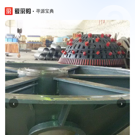
寻源宝典
‹
›