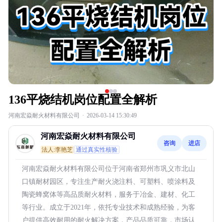
136平烧结机岗位配置全解析
河南宏焱耐火材料有限公司
·
2026-03-14 15:30:49
河南宏焱耐火材料有限公司
咨询
进店
法人:李艳芝
通过真实性核验
河南宏焱耐火材料有限公司位于河南省郑州市巩义市北山
口镇耐材园区，专注生产耐火浇注料、可塑料、喷涂料及
陶瓷蜂窝体等高品质耐火材料，服务于冶金、建材、化工
等行业。成立于2021年，依托专业技术和成熟经验，为客
户提供高效耐用的耐火解决方案，产品品质可靠，市场认