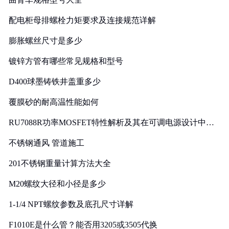
配电柜母排螺栓力矩要求及连接规范详解
膨胀螺丝尺寸是多少
镀锌方管有哪些常见规格和型号
D400球墨铸铁井盖重多少
覆膜砂的耐高温性能如何
RU7088R功率MOSFET特性解析及其在可调电源设计中的
实践
不锈钢通风 管道施工
201不锈钢重量计算方法大全
M20螺纹大径和小径是多少
1-1/4 NPT螺纹参数及底孔尺寸详解
F1010E是什么管？能否用3205或3505代换