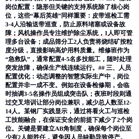
岗位配置：隐形但关键的支持系统除了核心岗
位，这些“幕后英雄”同样重要：
皮带巡检工
需
3-4人沿输送带巡查，防止原料堵塞或设备故
障；
风机操作员
专注维护除尘系统，1人即可管
理多台设备；
成品筛分工
2人负责将烧结矿按粒
度分级，直接影响高炉用料质量。
维修班
作为
“急救队”，通常配置4-5名多技能工，随时处理
突发故障，确保生产线连续运行。## 三、人员
配置优化：动态调整的智慧实际生产中，岗位
配置并非一成不变。例如在
设备检修期
，会临
时抽调3-5名操作员组成突击队；
夜班时段
则通
过交叉培训让部分岗位兼职，减少总人数至12-
14人。某钢厂实践显示，通过将看火工与巡检
工技能融合，在保证安全的前提下减少了2个岗
位。关键是要建立
AB角制度
，确保每个岗位至
少有2人能胜任，避免因人员缺勤导致停产。